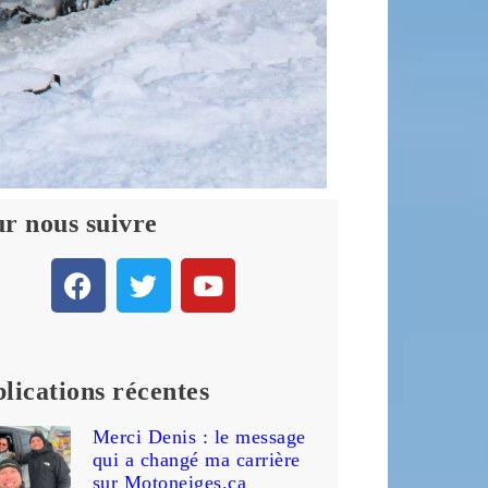
r nous suivre
lications récentes
Merci Denis : le message
qui a changé ma carrière
sur Motoneiges.ca