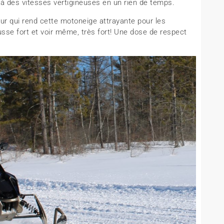
à des vitesses vertigineuses en un rien de temps.
ur qui rend cette motoneige attrayante pour les
se fort et voir même, très fort! Une dose de respect