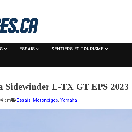
La référence des motoneigistes
s.ca
ES
ESSAIS
SENTIERS ET TOURISME
ha Sidewinder L-TX GT EPS 2023
04 am
Essais
,
Motoneiges
,
Yamaha