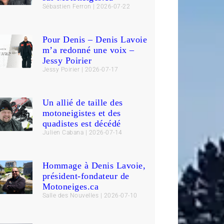
Sébastien Ferron
2026-07-22
Pour Denis – Denis Lavoie
m’a redonné une voix –
Jessy Poirier
Jessy Poirier
2026-07-17
Un allié de taille des
motoneigistes et des
quadistes est décédé
Julien Cabana
2026-07-14
Hommage à Denis Lavoie,
président-fondateur de
Motoneiges.ca
Salle des Nouvelles
2026-07-10