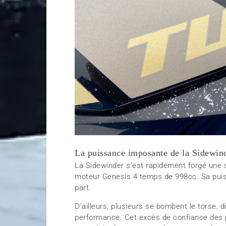
La puissance imposante de la Sidewin
La Sidewinder s’est rapidement forgé une s
moteur Genesis 4 temps de 998cc. Sa puis
part.
D’ailleurs, plusieurs se bombent le torse,
performance. Cet excès de confiance des p