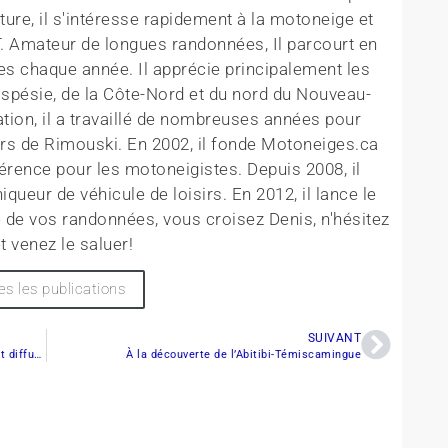
ture, il s'intéresse rapidement à la motoneige et
T. Amateur de longues randonnées, Il parcourt en
es chaque année. Il apprécie principalement les
aspésie, de la Côte-Nord et du nord du Nouveau-
tion, il a travaillé de nombreuses années pour
rs de Rimouski. En 2002, il fonde Motoneiges.ca
érence pour les motoneigistes. Depuis 2008, il
queur de véhicule de loisirs. En 2012, il lance le
 de vos randonnées, vous croisez Denis, n'hésitez
t venez le saluer!
es les publications
SUIVANT
Les courses du Championnat ISOC AMSOIL seront diffusées sur le réseau des sports de CBS
À la découverte de l’Abitibi-Témiscamingue