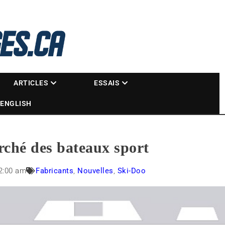
La référence des motoneigistes
s.ca
ARTICLES
ESSAIS
ENGLISH
ché des bateaux sport
2:00 am
Fabricants
,
Nouvelles
,
Ski-Doo