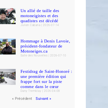
Un allié de taille des
motoneigistes et des
quadistes est décédé
Julien Cabana
2026-07-14
Hommage à Denis Lavoie,
président-fondateur de
Motoneiges.ca
Salle des Nouvelles
2026-07-10
Festidrag de Saint-Honoré :
une première édition qui
frappe fort sur la piste
comme dans le cœur
Dany Tremblay
2026-04-08
« Précédent
Suivant »