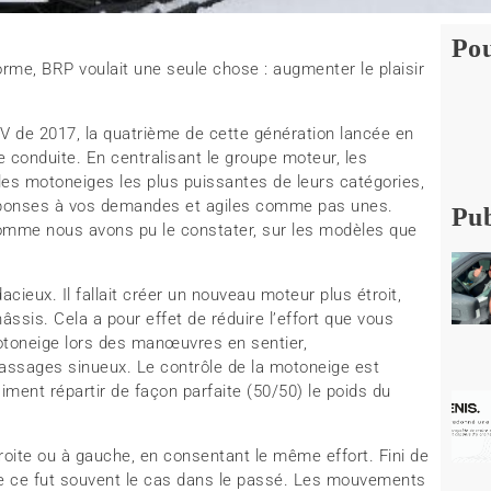
Pou
orme, BRP voulait une seule chose : augmenter le plaisir
V de 2017, la quatrième de cette génération lancée en
 conduite. En centralisant le groupe moteur, les
r les motoneiges les plus puissantes de leurs catégories,
réponses à vos demandes et agiles comme pas unes.
Pub
comme nous avons pu le constater, sur les modèles que
udacieux. Il fallait créer un nouveau moteur plus étroit,
âssis. Cela a pour effet de réduire l’effort que vous
motoneige lors des manœuvres en sentier,
passages sinueux. Le contrôle de la motoneige est
iment répartir de façon parfaite (50/50) le poids du
roite ou à gauche, en consentant le même effort. Fini de
me ce fut souvent le cas dans le passé. Les mouvements