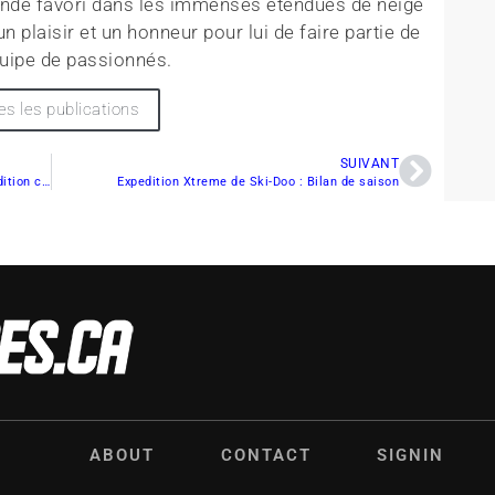
monde favori dans les immenses étendues de neige
n plaisir et un honneur pour lui de faire partie de
quipe de passionnés.
es les publications
SUIVANT
Salon National Quad-Motoneige : Une première édition couronnée de succès
Expedition Xtreme de Ski-Doo : Bilan de saison
ABOUT
CONTACT
SIGNIN