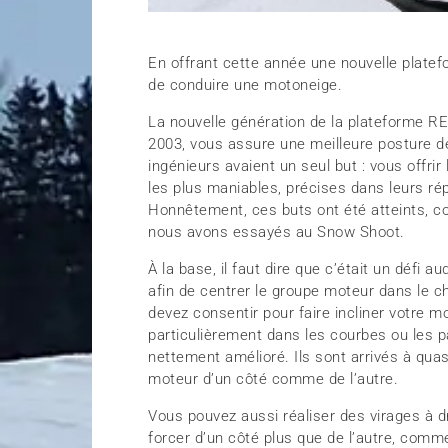
En offrant cette année une nouvelle platef
de conduire une motoneige.
La nouvelle génération de la plateforme RE
2003, vous assure une meilleure posture de
ingénieurs avaient un seul but : vous offri
les plus maniables, précises dans leurs 
Honnêtement, ces buts ont été atteints, 
nous avons essayés au Snow Shoot.
À la base, il faut dire que c’était un défi a
afin de centrer le groupe moteur dans le ch
devez consentir pour faire incliner votre 
particulièrement dans les courbes ou les 
nettement amélioré. Ils sont arrivés à quas
moteur d’un côté comme de l’autre.
Vous pouvez aussi réaliser des virages à d
forcer d’un côté plus que de l’autre, com