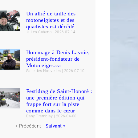
Un allié de taille des
motoneigistes et des
quadistes est décédé
Julien Cabana
2026-07-14
Hommage à Denis Lavoie,
président-fondateur de
Motoneiges.ca
Salle des Nouvelles
2026-07-10
Festidrag de Saint-Honoré :
une première édition qui
frappe fort sur la piste
comme dans le cœur
Dany Tremblay
2026-04-08
« Précédent
Suivant »