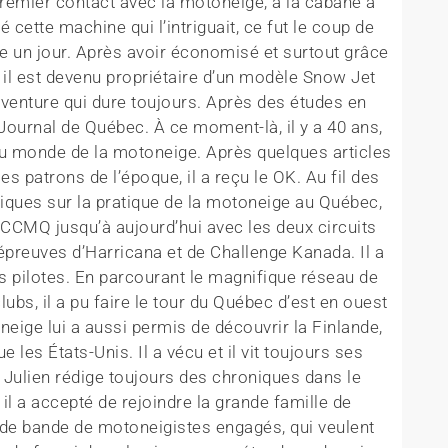
 premier contact avec la motoneige, à la cabane à
é cette machine qui l’intriguait, ce fut le coup de
une un jour. Après avoir économisé et surtout grâce
, il est devenu propriétaire d’un modèle Snow Jet
aventure qui dure toujours. Après des études en
 Journal de Québec. À ce moment-là, il y a 40 ans,
au monde de la motoneige. Après quelques articles
s patrons de l’époque, il a reçu le OK. Au fil des
iques sur la pratique de la motoneige au Québec,
 CCMQ jusqu’à aujourd’hui avec les deux circuits
épreuves d’Harricana et de Challenge Kanada. Il a
s pilotes. En parcourant le magnifique réseau de
lubs, il a pu faire le tour du Québec d’est en ouest
eige lui a aussi permis de découvrir la Finlande,
les États-Unis. Il a vécu et il vit toujours ses
 Julien rédige toujours des chroniques dans le
il a accepté de rejoindre la grande famille de
e de bande de motoneigistes engagés, qui veulent