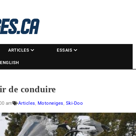
La référence des motoneigistes
s.ca
ARTICLES
ESSAIS
ENGLISH
ir de conduire
:00 am
Articles
,
Motoneiges
,
Ski-Doo