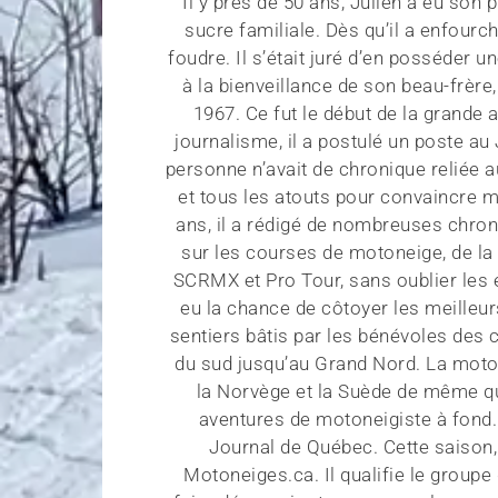
Il y près de 50 ans, Julien a eu son
sucre familiale. Dès qu’il a enfourch
foudre. Il s’était juré d’en posséder 
à la bienveillance de son beau-frère
1967. Ce fut le début de la grande 
journalisme, il a postulé un poste au
personne n’avait de chronique reliée 
et tous les atouts pour convaincre me
ans, il a rédigé de nombreuses chron
sur les courses de motoneige, de la
SCRMX et Pro Tour, sans oublier les 
eu la chance de côtoyer les meilleur
sentiers bâtis par les bénévoles des c
du sud jusqu’au Grand Nord. La moton
la Norvège et la Suède de même que 
aventures de motoneigiste à fond.
Journal de Québec. Cette saison, 
Motoneiges.ca. Il qualifie le group