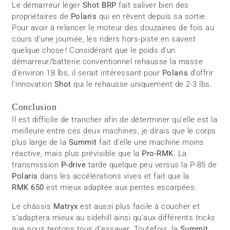
Le démarreur léger
Shot
BRP
fait saliver bien des
propriétaires de
Polaris
qui en rêvent depuis sa sortie.
Pour avoir à relancer le moteur des douzaines de fois au
cours d’une journée, les riders hors-piste en savent
quelque chose ! Considérant que le poids d’un
démarreur/batterie conventionnel rehausse la masse
d’environ 18 lbs, il serait intéressant pour
Polaris
d’offrir
l’innovation
Shot
qui le rehausse uniquement de 2-3 lbs.
Conclusion
Il est difficile de trancher afin de déterminer qu’elle est la
meilleure entre ces deux machines, je dirais que le corps
plus large de la
Summit
fait d’elle une machine moins
réactive, mais plus prévisible que la
Pro-RMK
. La
transmission
P-drive
tarde quelque peu versus la P-85 de
Polaris
dans les accélérations vives et fait que la
RMK 650
est mieux adaptée aux pentes escarpées.
Le châssis
Matryx
est aussi plus facile à coucher et
s’adaptera mieux au sidehill ainsi qu’aux différents
tricks
que nous tentons tous d’essayer. Toutefois, la
Summit