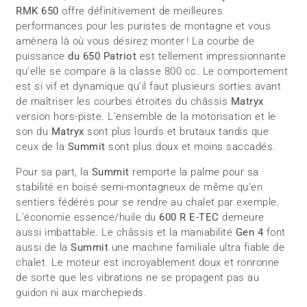
RMK 650
offre définitivement de meilleures
performances pour les puristes de montagne et vous
amènera là où vous désirez monter ! La courbe de
puissance
du 650 Patriot
est tellement impressionnante
qu’elle se compare à la classe 800 cc. Le comportement
est si vif et dynamique qu’il faut plusieurs sorties avant
de maîtriser les courbes étroites du châssis
Matryx
version hors-piste. L’ensemble de la motorisation et le
son du
Matryx
sont plus lourds et brutaux tandis que
ceux de la
Summit
sont plus doux et moins saccadés.
Pour sa part, la
Summit
remporte la palme pour sa
stabilité en boisé semi-montagneux de même qu’en
sentiers fédérés pour se rendre au chalet par exemple.
L’économie essence/huile du
600 R E-TEC
demeure
aussi imbattable. Le châssis et la maniabilité
Gen 4
font
aussi de la
Summit
une machine familiale ultra fiable de
chalet. Le moteur est incroyablement doux et ronronne
de sorte que les vibrations ne se propagent pas au
guidon ni aux marchepieds.