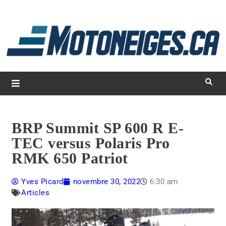
L
d
m
Magazine Motoneiges.ca
BRP Summit SP 600 R E-
TEC versus Polaris Pro
RMK 650 Patriot
Yves Picard
novembre 30, 2022
6:30 am
Articles