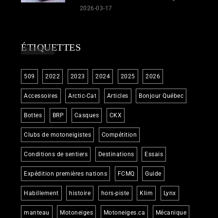
2026-03-17
ÉTIQUETTES
509
2022
2023
2024
2025
2026
Accessoires
Arctic-Cat
Articles
Bonjour Québec
Bottes
BRP
Casques
CKX
Clubs de motoneigistes
Compétition
Conditions de sentiers
Destinations
Essais
Expédition premières nations
FCMQ
Guide
Habillement
histoire
hors-piste
Klim
Lynx
manteau
Motoneiges
Motoneiges.ca
Mécanique