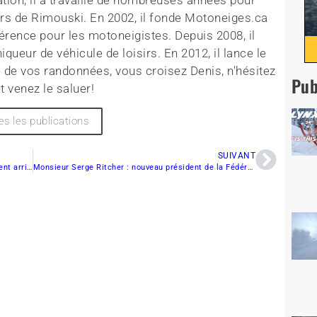
tion, il a travaillé de nombreuses années pour
rs de Rimouski. En 2002, il fonde Motoneiges.ca
érence pour les motoneigistes. Depuis 2008, il
queur de véhicule de loisirs. En 2012, il lance le
 de vos randonnées, vous croisez Denis, n'hésitez
Pub
t venez le saluer!
es les publications
SUIVANT
Prudence avec les cours d’eau: Les secours peuvent arriver trop tard!
Monsieur Serge Ritcher : nouveau président de la Fédération des clubs de motoneigistes du Québec