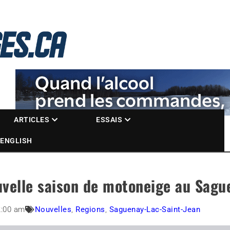
La référence des motoneigistes
s.ca
ARTICLES
ESSAIS
ENGLISH
ouvelle saison de motoneige au Sagu
2:00 am
Nouvelles
,
Regions
,
Saguenay-Lac-Saint-Jean