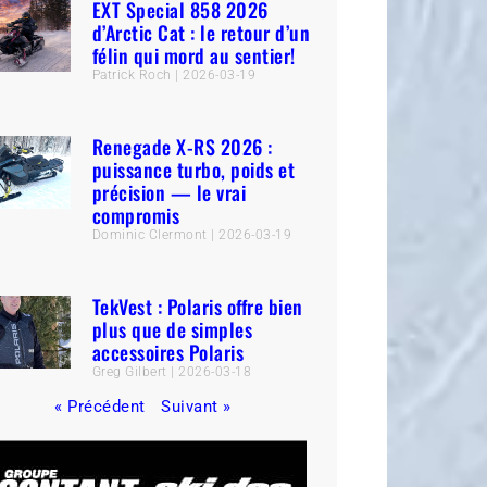
EXT Special 858 2026
d’Arctic Cat : le retour d’un
félin qui mord au sentier!
Patrick Roch
2026-03-19
Renegade X-RS 2026 :
puissance turbo, poids et
précision — le vrai
compromis
Dominic Clermont
2026-03-19
TekVest : Polaris offre bien
plus que de simples
accessoires Polaris
Greg Gilbert
2026-03-18
« Précédent
Suivant »