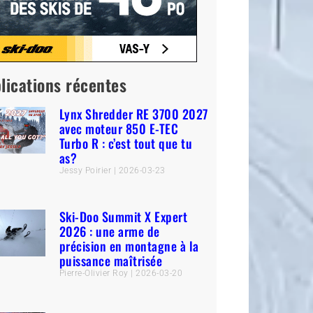
lications récentes
Lynx Shredder RE 3700 2027
avec moteur 850 E-TEC
Turbo R : c’est tout que tu
as?
Jessy Poirier
2026-03-23
Ski-Doo Summit X Expert
2026 : une arme de
précision en montagne à la
puissance maîtrisée
Pierre-Olivier Roy
2026-03-20