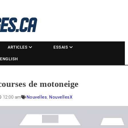
La référence des motoneigistes
s.ca
ARTICLES
ESSAIS
ENGLISH
 courses de motoneige
12:00 am
Nouvelles
,
NouvellesX