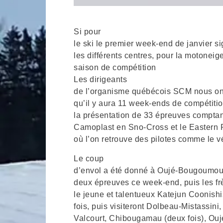
Si pour
le ski le premier week-end de janvier si
les différents centres, pour la motoneige
saison de compétition
Les dirigeants
de l’organisme québécois SCM nous ont 
qu’il y aura 11 week-ends de compétition 
la présentation de 33 épreuves compta
Camoplast en Sno-Cross et le Eastern 
où l’on retrouve des pilotes comme le 
Le coup
d’envol a été donné à Oujé-Bougoumo
deux épreuves ce week-end, puis les frè
le jeune et talentueux Katejun Coonishi
fois, puis visiteront Dolbeau-Mistassin
Valcourt, Chibougamau (deux fois), Ou