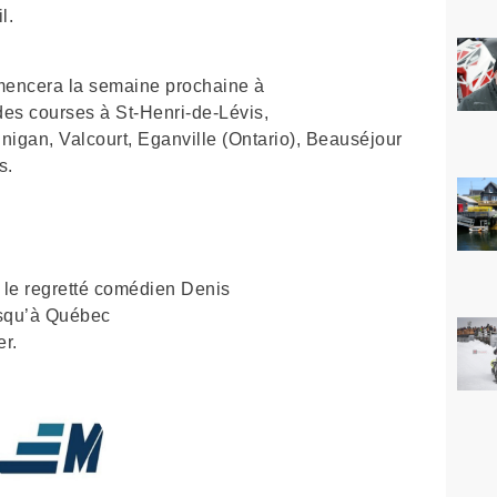
l.
mmencera la semaine prochaine à
 des courses à St-Henri-de-Lévis,
gan, Valcourt, Eganville (Ontario), Beauséjour
s.
 le regretté comédien Denis
usqu’à Québec
er.