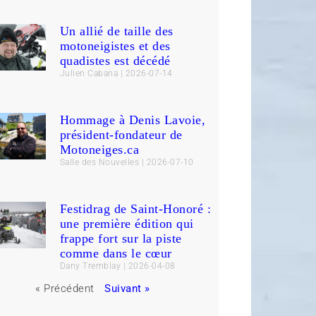
Un allié de taille des
motoneigistes et des
quadistes est décédé
Julien Cabana
2026-07-14
Hommage à Denis Lavoie,
président-fondateur de
Motoneiges.ca
Salle des Nouvelles
2026-07-10
Festidrag de Saint-Honoré :
une première édition qui
frappe fort sur la piste
comme dans le cœur
Dany Tremblay
2026-04-08
« Précédent
Suivant »