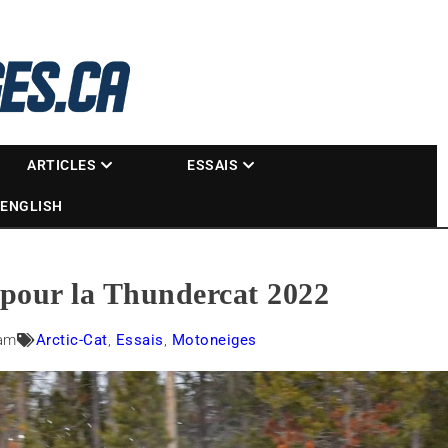
La référence des motoneigistes
s.ca
ARTICLES
ESSAIS
ENGLISH
 pour la Thundercat 2022
 am
Arctic-Cat
,
Essais
,
Motoneiges