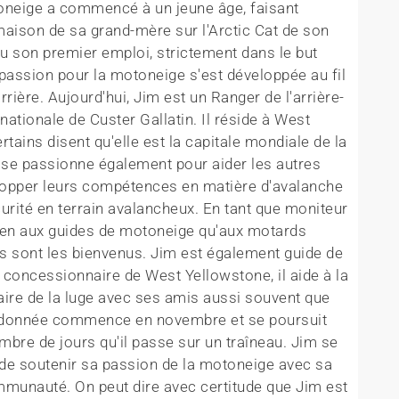
oneige a commencé à un jeune âge, faisant
maison de sa grand-mère sur l'Arctic Cat de son
enu son premier emploi, strictement dans le but
passion pour la motoneige s'est développée au fil
rrière. Aujourd'hui, Jim est un Ranger de l'arrière-
ationale de Custer Gallatin. Il réside à West
tains disent qu'elle est la capitale mondiale de la
l se passionne également pour aider les autres
lopper leurs compétences en matière d'avalanche
écurité en terrain avalancheux. En tant que moniteur
bien aux guides de motoneige qu'aux motards
s sont les bienvenus. Jim est également guide de
 concessionnaire de West Yellowstone, il aide à la
aire de la luge avec ses amis aussi souvent que
andonnée commence en novembre et se poursuit
ombre de jours qu'il passe sur un traîneau. Jim se
é de soutenir sa passion de la motoneige avec sa
ommunauté. On peut dire avec certitude que Jim est