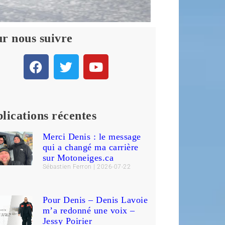
r nous suivre
lications récentes
Merci Denis : le message
qui a changé ma carrière
sur Motoneiges.ca
Sébastien Ferron
2026-07-22
Pour Denis – Denis Lavoie
m’a redonné une voix –
Jessy Poirier