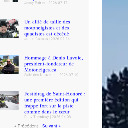
Jessy Poirier
2026-07-17
Un allié de taille des
motoneigistes et des
quadistes est décédé
Julien Cabana
2026-07-14
Hommage à Denis Lavoie,
président-fondateur de
Motoneiges.ca
Salle des Nouvelles
2026-07-10
Festidrag de Saint-Honoré :
une première édition qui
frappe fort sur la piste
comme dans le cœur
Dany Tremblay
2026-04-08
« Précédent
Suivant »