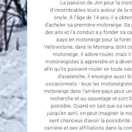
La passion de Jim pour la mot
d'innombrables tours autour de la 
oncle. À l'âge de 14 ans, il a obt
d'acheter sa première motoneige. Sa 
des ans et l'a conduit à y fonder sa ca
pays en motoneige pour la forêt n
Yellowstone, dans le Montana, dont cer
motoneige. Il adore rouler, mais i
motoneigistes à apprendre et à déve
afin qu'ils puissent rouler en toute s
d'avalanche, il enseigne aussi 
occasionnels - tous les motoneigiste
motoneige dans l'arrière-pays pour un
recherche et au sauvetage et sort f
possible. Quand on sait que sa r
jusqu'en avril, on peut imaginer le n
sent chanceux d'avoir la possibilit
carrière et ses affiliations dans la c