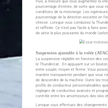
Puis, à mesure que vous augmentez la vites
pourcentage d'entrée, de sorte que vous ne
conditions de la motoneige. Les ingénieurs d
pourcentage de la direction assistée en fon
vitesse. Lorsque vous conduisez la Thunde
et raffinée. Ce n'est pas facile à faire av
de série la plus puissante du monde (selon
Suspension ajustable à la volée (ATA
La suspension réglable en fonction des con
le Thundercat. En appuyant sur un bouton,
entre souple, moyen et ferme. Vous pouve
manière transparente pendant que vous roul
de descendre de la machine. Outre les tro
profils de conducteur personnalisables qu
réglages de conducteur avancés et program
contrôle entre les amortisseurs des skis e
Lorsque vous effectuez des changements 