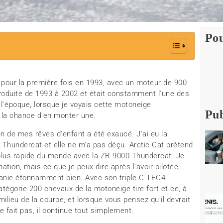
Pou
e pour la première fois en 1993, avec un moteur de 900
produite de 1993 à 2002 et était constamment l'une des
 l'époque, lorsque je voyais cette motoneige
Pub
r la chance d'en monter une.
un de mes rêves d'enfant a été exaucé. J'ai eu la
 Thundercat et elle ne m'a pas déçu. Arctic Cat prétend
 plus rapide du monde avec la ZR 9000 Thundercat. Je
mation, mais ce que je peux dire après l'avoir pilotée,
manie étonnamment bien. Avec son triple C-TEC4
égorie 200 chevaux de la motoneige tire fort et ce, à
milieu de la courbe, et lorsque vous pensez qu'il devrait
 le fait pas, il continue tout simplement.