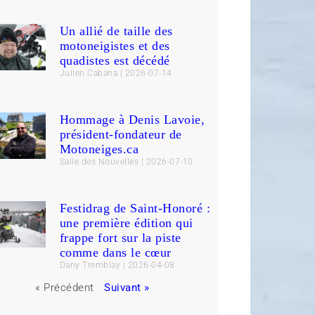
Un allié de taille des
motoneigistes et des
quadistes est décédé
Julien Cabana
2026-07-14
Hommage à Denis Lavoie,
président-fondateur de
Motoneiges.ca
Salle des Nouvelles
2026-07-10
Festidrag de Saint-Honoré :
une première édition qui
frappe fort sur la piste
comme dans le cœur
Dany Tremblay
2026-04-08
« Précédent
Suivant »