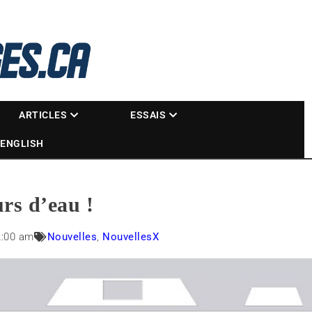
La référence des motoneigistes
s.ca
ARTICLES
ESSAIS
ENGLISH
urs d’eau !
2:00 am
Nouvelles
,
NouvellesX