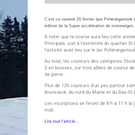
C’est ce samedi 26 février que Pohénégamook Ha
édition de la Super accélération de motoneiges.
À noter que la course aura lieu cette année
Principale, soit à l’extrémité du quartier S
l’activité avait lieu sur le lac Pohénégamoo
Au total, les coureurs des catégories Stoc
$ en bourses, sur trois allées de course d
de pierre.
Plus de 120 coureurs d’un peu partout son
Brunswick, du nord du Maine et du Bas-St-
Les inscriptions se feront de 8 h à 11 h la
midi.
Lire tout l’article…