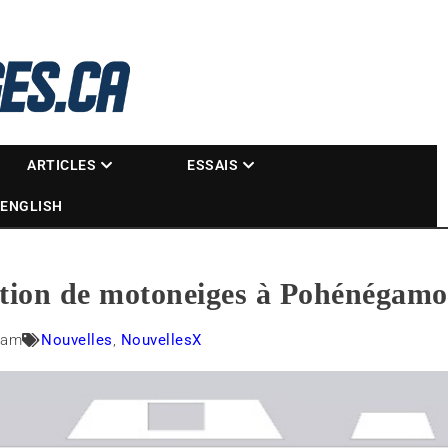
La référence des motoneigistes
s.ca
ARTICLES
ESSAIS
ENGLISH
ation de motoneiges à Pohénégam
 am
Nouvelles
,
NouvellesX