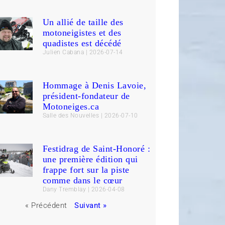
Un allié de taille des
motoneigistes et des
quadistes est décédé
Julien Cabana
2026-07-14
Hommage à Denis Lavoie,
président-fondateur de
Motoneiges.ca
Salle des Nouvelles
2026-07-10
Festidrag de Saint-Honoré :
une première édition qui
frappe fort sur la piste
comme dans le cœur
Dany Tremblay
2026-04-08
« Précédent
Suivant »