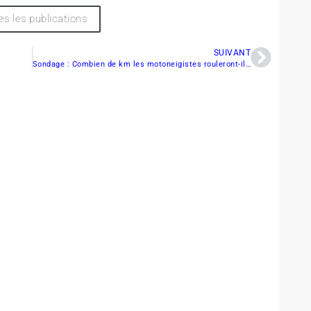
es les publications
SUIVANT
Sondage : Combien de km les motoneigistes rouleront-ils cette saison ?