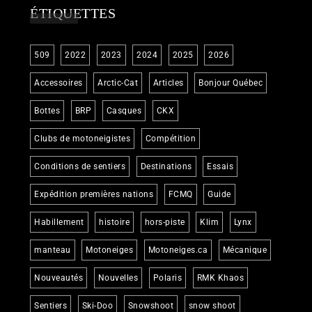
ÉTIQUETTES
509
2022
2023
2024
2025
2026
Accessoires
Arctic-Cat
Articles
Bonjour Québec
Bottes
BRP
Casques
CKX
Clubs de motoneigistes
Compétition
Conditions de sentiers
Destinations
Essais
Expédition premières nations
FCMQ
Guide
Habillement
histoire
hors-piste
Klim
Lynx
manteau
Motoneiges
Motoneiges.ca
Mécanique
Nouveautés
Nouvelles
Polaris
RMK Khaos
Sentiers
Ski-Doo
Snowshoot
snow shoot