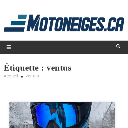
L
d
m
Magazine Motoneiges.ca
Étiquette :
ventus
Accueil
ventus