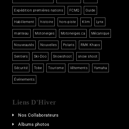
Expédition premières nations
FCMQ
Guide
Habillement
histoire
hors-piste
Klim
Lynx
manteau
Motoneiges
Motoneiges.ca
Mécanique
Nouveautés
Nouvelles
Polaris
RMK Khaos
Sentiers
Ski-Doo
Snowshoot
snow shoot
Sécurité
Tobe
Tourisme
Vêtements
Yamaha
Événements
Liens D'Hiver
Nos Collaborateurs
Albums photos