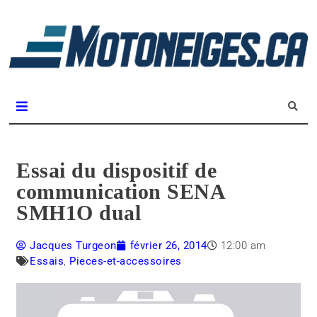
L
m
Magazine Motoneiges.ca
Essai du dispositif de
communication SENA
SMH1O dual
Jacques Turgeon
février 26, 2014
12:00 am
Essais
,
Pieces-et-accessoires