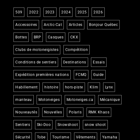
509
2022
2023
2024
2025
2026
Accessoires
Arctic-Cat
Articles
Bonjour Québec
Bottes
BRP
Casques
CKX
Clubs de motoneigistes
Compétition
Conditions de sentiers
Destinations
Essais
Expédition premières nations
FCMQ
Guide
Habillement
histoire
hors-piste
Klim
Lynx
manteau
Motoneiges
Motoneiges.ca
Mécanique
Nouveautés
Nouvelles
Polaris
RMK Khaos
Sentiers
Ski-Doo
Snowshoot
snow shoot
Sécurité
Tobe
Tourisme
Vêtements
Yamaha