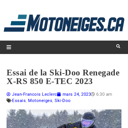
L
d
m
Magazine Motoneiges.ca
Essai de la Ski-Doo Renegade
X-RS 850 E-TEC 2023
Jean-Francois Leclerc
mars 24, 2023
6:30 am
Essais
,
Motoneiges
,
Ski-Doo