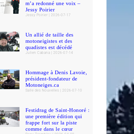
m’a redonné une voix –
Jessy Poirier
Jessy Poirier
2026-07-17
Un allié de taille des
motoneigistes et des
quadistes est décédé
Julien Cabana
2026-07-14
Hommage à Denis Lavoie,
président-fondateur de
Motoneiges.ca
Salle des Nouvelles
2026-07-10
Festidrag de Saint-Honoré :
une première édition qui
frappe fort sur la piste
comme dans le cœur