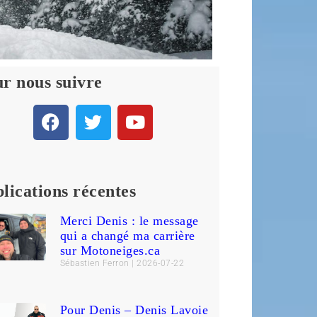
r nous suivre
lications récentes
Merci Denis : le message
qui a changé ma carrière
sur Motoneiges.ca
Sébastien Ferron
2026-07-22
Pour Denis – Denis Lavoie