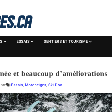
La référence des motoneigistes
s.ca
ES
ESSAIS
SENTIERS ET TOURISME
inée et beaucoup d’améliorations
0 am
Essais
,
Motoneiges
,
Ski-Doo