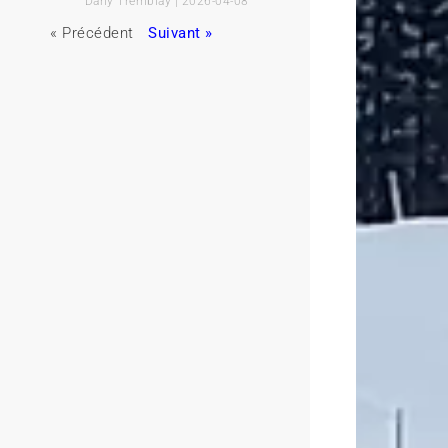
Dany Tremblay
2026-04-08
« Précédent
Suivant »