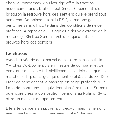
chenille Powdermax 2.5 FlexEdge offre la traction
nécessaire sans vibrations extrêmes. Cependant, c’est
lorsqu’on la retrouve hors des sentiers qu’elle prend tout
son sens. Combinée aux skis DS-2, la motoneige
performe sans difficulté dans des conditions de neige
profonde. À rappeler qu’il s’agit d’un dérivé extrême de la
motoneige Ski-Doo Summit, véhicule qui a fait ses
preuves hors des sentiers.
Le châssis
Avec l’arrivée de deux nouvelles plateformes depuis la
XM chez Ski-Doo, je suis en mesure de comparer et de
constater qu’elle se fait vieillissante. Je dois dire que les
marchepieds plus larges qui ornent le châssis du Ski-Doo
Freeride handicapent le passage en neige profonde ou à
flanc de montagne. L’équivalent plus étroit sur le Summit
ou encore chez la compétition, pensons au Polaris RMK,
offre un meilleur comportement.
Elle a tendance à s’appuyer sur ceux-ci mais ils ne sont
pas le seul obstacle, les carénages plutôt larges