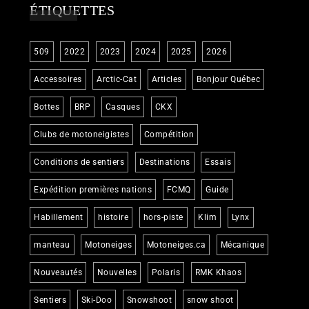
ÉTIQUETTES
509
2022
2023
2024
2025
2026
Accessoires
Arctic-Cat
Articles
Bonjour Québec
Bottes
BRP
Casques
CKX
Clubs de motoneigistes
Compétition
Conditions de sentiers
Destinations
Essais
Expédition premières nations
FCMQ
Guide
Habillement
histoire
hors-piste
Klim
Lynx
manteau
Motoneiges
Motoneiges.ca
Mécanique
Nouveautés
Nouvelles
Polaris
RMK Khaos
Sentiers
Ski-Doo
Snowshoot
snow shoot