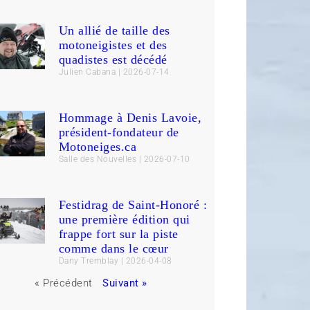
Un allié de taille des
motoneigistes et des
quadistes est décédé
Julien Cabana
2026-07-14
Hommage à Denis Lavoie,
président-fondateur de
Motoneiges.ca
Salle des Nouvelles
2026-07-10
Festidrag de Saint-Honoré :
une première édition qui
frappe fort sur la piste
comme dans le cœur
Dany Tremblay
2026-04-08
« Précédent
Suivant »