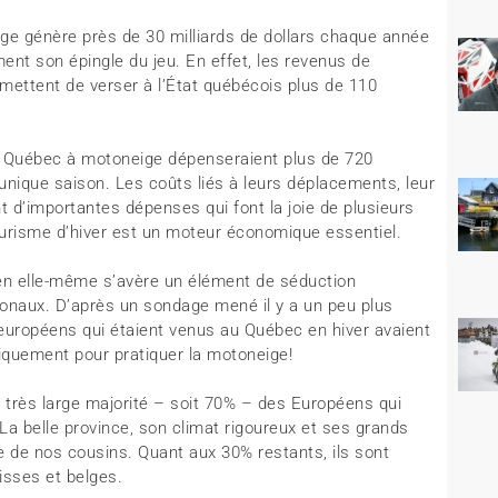
eige génère près de 30 milliards de dollars chaque année
ent son épingle du jeu. En effet, les revenus de
ermettent de verser à l’État québécois plus de 110
 le Québec à motoneige dépenseraient plus de 720
 unique saison. Les coûts liés à leurs déplacements, leur
t d’importantes dépenses qui font la joie de plusieurs
tourisme d’hiver est un moteur économique essentiel.
 en elle-même s’avère un élément de séduction
ionaux. D’après un sondage mené il y a un peu plus
 européens qui étaient venus au Québec en hiver avaient
fiquement pour pratiquer la motoneige!
a très large majorité – soit 70% – des Européens qui
La belle province, son climat rigoureux et ses grands
e de nos cousins. Quant aux 30% restants, ils sont
isses et belges.