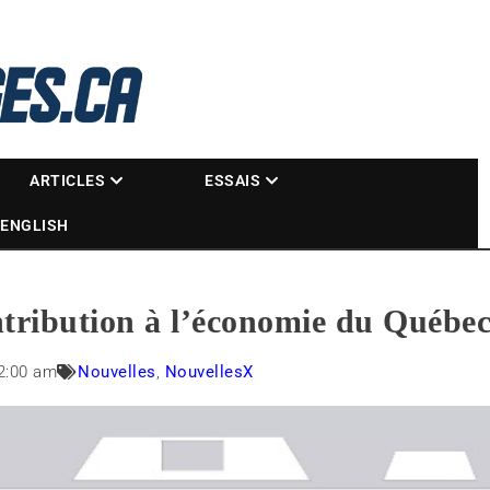
La référence des motoneigistes
s.ca
ARTICLES
ESSAIS
ENGLISH
ntribution à l’économie du Québe
2:00 am
Nouvelles
,
NouvellesX