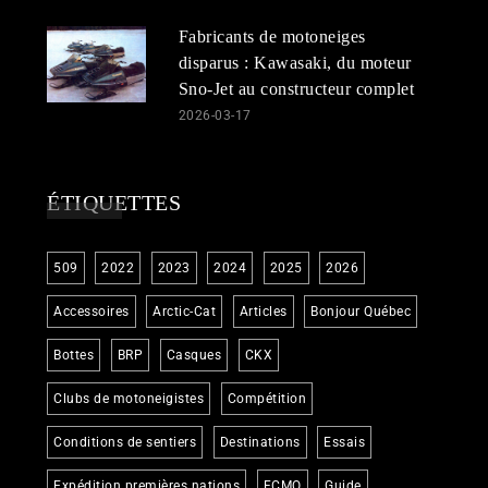
Fabricants de motoneiges
disparus : Kawasaki, du moteur
Sno-Jet au constructeur complet
2026-03-17
ÉTIQUETTES
509
2022
2023
2024
2025
2026
Accessoires
Arctic-Cat
Articles
Bonjour Québec
Bottes
BRP
Casques
CKX
Clubs de motoneigistes
Compétition
Conditions de sentiers
Destinations
Essais
Expédition premières nations
FCMQ
Guide