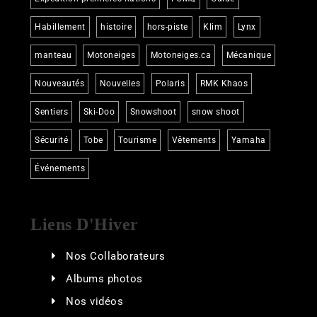
Habillement
histoire
hors-piste
Klim
Lynx
manteau
Motoneiges
Motoneiges.ca
Mécanique
Nouveautés
Nouvelles
Polaris
RMK Khaos
Sentiers
Ski-Doo
Snowshoot
snow shoot
Sécurité
Tobe
Tourisme
Vêtements
Yamaha
Événements
Liens D'Hiver
Nos Collaborateurs
Albums photos
Nos vidéos