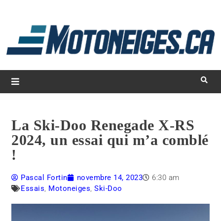
L
d
m
Magazine Motoneiges.ca
La Ski-Doo Renegade X-RS
2024, un essai qui m’a comblé
!
Pascal Fortin
novembre 14, 2023
6:30 am
Essais
,
Motoneiges
,
Ski-Doo