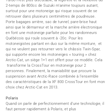
Turbo n’est plus discutable, la légèreté et la flexibilité du
2-temps de 800cc de Suzuki m’anime toujours autant,
surtout pour une motoneige qui risque souvent de se
retrouver dans plusieurs centimètres de poudreuse.
Porte bagages arrière, sac de tunnel, pare-brise haut
ainsi que le démarreur et la marche arrière électronique
en font une motoneige parfaite pour les randonneurs
Québécois qui roule souvent à -20c. Pour les
motoneigistes partant en duo sur la même monture, et
qui ne veulent pas retourner vers le châssis Twin-Spar,
qui supporte encore les motoneiges « touring » chez
Arctic-Cat, un siège 1+1 est offert pour ce modèle. Cela
transforme la CrossTour en motoneige pour 2
personnes. Finalement, la maniabilité que procure la
suspension avant Arctic-Race combinée à l’ensemble
des caractéristiques de la XF 800 CrossTour en font mon
choix chez Arctic-Cat en 2013.
Polaris
Quand on parle de perfectionnement d’une technologie, il
faut penser rapidement à Polaris, et plus