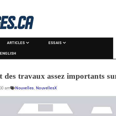
La référence des motoneigistes
s.ca
ARTICLES
ESSAIS
ENGLISH
nt des travaux assez importants s
:00 am
Nouvelles
,
NouvellesX