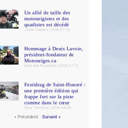
Un allié de taille des
motoneigistes et des
quadistes est décédé
Julien Cabana
2026-07-14
Hommage à Denis Lavoie,
président-fondateur de
Motoneiges.ca
Salle des Nouvelles
2026-07-10
Festidrag de Saint-Honoré :
une première édition qui
frappe fort sur la piste
comme dans le cœur
Dany Tremblay
2026-04-08
« Précédent
Suivant »