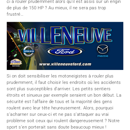
ci à rouler prudemment alors qu’il est assis sur un engin
de plus de 150 HP ? Au mieux, il ne sera pas trop
frustré…
Si on doit sensibiliser les motoneigistes à rouler plus
prudemment, il faut choisir les endroits où les accidents
sont plus susceptibles d’arriver. Les petits sentiers
étroits et sinueux par exemple seraient un bon début. La
sécurité est l’affaire de tous et la majorité des gens
roulent avec leur tête heureusement. Alors, pourquoi
s’acharner sur ceux-ci et ne pas s’attaquer au vrai
problème soit ceux qui roulent dangereusement ? Notre
sport s’en porterait sans doute beaucoup mieux !