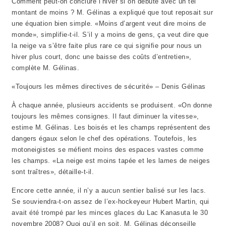
Comment peut-on conclure l’hiver si on débute avec un tel
montant de moins ? M. Gélinas a expliqué que tout reposait sur
une équation bien simple. «Moins d’argent veut dire moins de
monde», simplifie-t-il. S’il y a moins de gens, ça veut dire que
la neige va s’être faite plus rare ce qui signifie pour nous un
hiver plus court, donc une baisse des coûts d’entretien»,
complète M. Gélinas.
«Toujours les mêmes directives de sécurité» – Denis Gélinas
À chaque année, plusieurs accidents se produisent. «On donne
toujours les mêmes consignes. Il faut diminuer la vitesse»,
estime M. Gélinas. Les boisés et les champs représentent des
dangers égaux selon le chef des opérations. Toutefois, les
motoneigistes se méfient moins des espaces vastes comme
les champs. «La neige est moins tapée et les lames de neiges
sont traîtres», détaille-t-il.
Encore cette année, il n’y a aucun sentier balisé sur les lacs.
Se souviendra-t-on assez de l’ex-hockeyeur Hubert Martin, qui
avait été trompé par les minces glaces du Lac Kanasuta le 30
novembre 2008? Quoi qu’il en soit, M. Gélinas déconseille