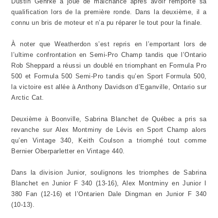
Dustin Gehrke a joué de malchance après avoir remporté sa
qualification lors de la première ronde. Dans la deuxième, il a
connu un bris de moteur et n’a pu réparer le tout pour la finale.
À noter que Weatherdon s’est repris en l’emportant lors de
l’ultime confrontation en Semi-Pro Champ tandis que l’Ontario
Rob Sheppard a réussi un doublé en triomphant en Formula Pro
500 et Formula 500 Semi-Pro tandis qu’en Sport Formula 500,
la victoire est allée à Anthony Davidson d’Eganville, Ontario sur
Arctic Cat.
Deuxième à Boonville, Sabrina Blanchet de Québec a pris sa
revanche sur Alex Montminy de Lévis en Sport Champ alors
qu’en Vintage 340, Keith Coulson a triomphé tout comme
Bernier Oberparletter en Vintage 440.
Dans la division Junior, soulignons les triomphes de Sabrina
Blanchet en Junior F 340 (13-16), Alex Montminy en Junior I
380 Fan (12-16) et l’Ontarien Dale Dingman en Junior F 340
(10-13).