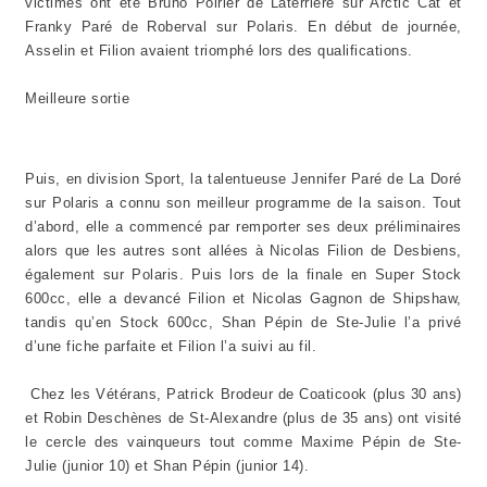
victimes ont été Bruno Poirier de Laterrière sur Arctic Cat et
Franky Paré de Roberval sur Polaris. En début de journée,
Asselin et Filion avaient triomphé lors des qualifications.
Meilleure sortie
Puis, en division Sport, la talentueuse Jennifer Paré de La Doré
sur Polaris a connu son meilleur programme de la saison. Tout
d’abord, elle a commencé par remporter ses deux préliminaires
alors que les autres sont allées à Nicolas Filion de Desbiens,
également sur Polaris. Puis lors de la finale en Super Stock
600cc, elle a devancé Filion et Nicolas Gagnon de Shipshaw,
tandis qu’en Stock 600cc, Shan Pépin de Ste-Julie l’a privé
d’une fiche parfaite et Filion l’a suivi au fil.
Chez les Vétérans, Patrick Brodeur de Coaticook (plus 30 ans)
et Robin Deschènes de St-Alexandre (plus de 35 ans) ont visité
le cercle des vainqueurs tout comme Maxime Pépin de Ste-
Julie (junior 10) et Shan Pépin (junior 14).