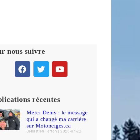
r nous suivre
lications récentes
Merci Denis : le message
qui a changé ma carrière
sur Motoneiges.ca
Sébastien Ferron
2026-07-22