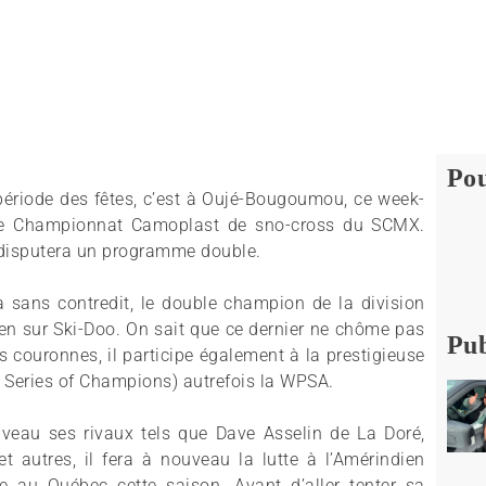
Pou
 période des fêtes, c’est à Oujé-Bougoumou, ce week-
s le Championnat Camoplast de sno-cross du SCMX.
y disputera un programme double.
ra sans contredit, le double champion de la division
cien sur Ski-Doo. On sait que ce dernier ne chôme pas
Pub
s couronnes, il participe également à la prestigieuse
al Series of Champions) autrefois la WPSA.
uveau ses rivaux tels que Dave Asselin de La Doré,
t autres, il fera à nouveau la lutte à l’Amérindien
 au Québec cette saison. Avant d’aller tenter sa