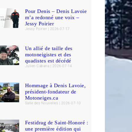
Pour Denis – Denis Lavoie
m’a redonné une voix –
Jessy Poirier
Jessy Poirier
2026-07-17
Un allié de taille des
motoneigistes et des
quadistes est décédé
Julien Cabana
2026-07-14
Hommage à Denis Lavoie,
président-fondateur de
Motoneiges.ca
Salle des Nouvelles
2026-07-10
Festidrag de Saint-Honoré :
une première édition qui