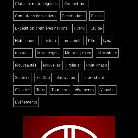
Clubs de motoneigistes
Compétition
Conditions de sentiers
Destinations
Essais
Expédition premières nations
FCMQ
Guide
Habillement
histoire
hors-piste
Klim
Lynx
manteau
Motoneiges
Motoneiges.ca
Mécanique
Nouveautés
Nouvelles
Polaris
RMK Khaos
Sentiers
Ski-Doo
Snowshoot
snow shoot
Sécurité
Tobe
Tourisme
Vêtements
Yamaha
Événements