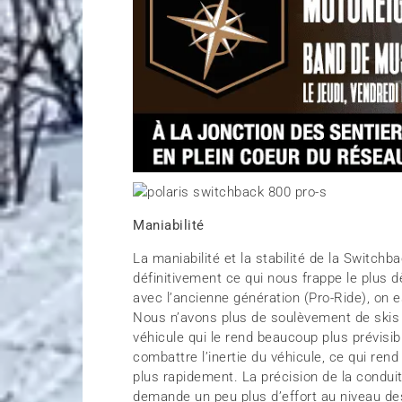
Maniabilité
La maniabilité et la stabilité de la Switch
définitivement ce qui nous frappe le plus 
avec l’ancienne génération (Pro-Ride), on
Nous n’avons plus de soulèvement de skis d
véhicule qui le rend beaucoup plus prévisib
combattre l’inertie du véhicule, ce qui ren
plus rapidement. La précision de la conduit
demande un peu plus d’effort au niveau de