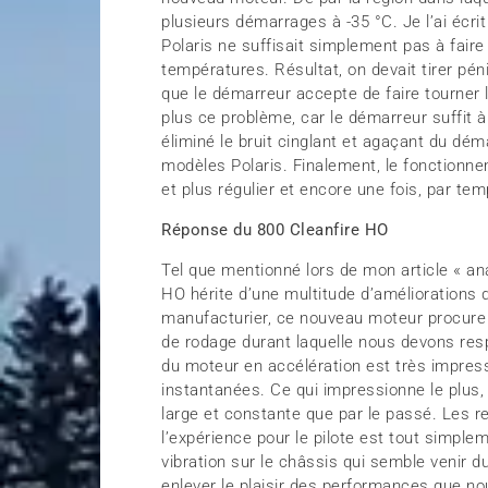
plusieurs démarrages à -35 °C. Je l’ai écri
Polaris ne suffisait simplement pas à fair
températures. Résultat, on devait tirer p
que le démarreur accepte de faire tourner 
plus ce problème, car le démarreur suffit à
éliminé le bruit cinglant et agaçant du dém
modèles Polaris. Finalement, le fonctionne
et plus régulier et encore une fois, par t
Réponse du 800 Cleanfire HO
Tel que mentionné lors de mon article « a
HO hérite d’une multitude d’améliorations d
manufacturier, ce nouveau moteur procure 
de rodage durant laquelle nous devons resp
du moteur en accélération est très impres
instantanées. Ce qui impressionne le plus,
large et constante que par le passé. Les r
l’expérience pour le pilote est tout simpl
vibration sur le châssis qui semble venir d
enlever le plaisir des performances que no