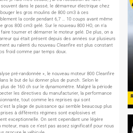
t souvent dans le passé, le démarreur électrique chez
e bouger les gros moulins de 800 cm3 à ces
éniblement la corde pendant 6,7 … 10 coups avant même
le gros 800 cm3 gelé. Sur le nouveau 800 HO, on n’a
 faire tourner et démarrer le moteur gelé. De plus, on a
arreur qui était présent depuis des années sur plusieurs
ment au ralenti du nouveau Cleanfire est plus constant
emps froid comme par temps doux.
nalyse pré-randonnée », le nouveau moteur 800 Cleanfire
ans le but de lui donner plus de punch. Selon le
plus de 160 ch sur le dynamomètre. Malgré la période
ecter les directives du manufacturier, la performance
sionnante, tout comme les reprises qui sont
 c’est la plage de puissance qui semble beaucoup plus
eprises à différents régimes sont explosives et
ement exceptionnelle. On sent cependant une légère
u moteur, mais ce n’est pas assez significatif pour nous
us procure le véhicule.