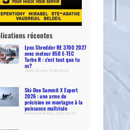
lications récentes
Lynx Shredder RE 3700 2027
avec moteur 850 E-TEC
Turbo R : c’est tout que tu
as?
Jessy Poirier
2026-03-23
Ski-Doo Summit X Expert
2026 : une arme de
précision en montagne à la
puissance maîtrisée
Pierre-Olivier Roy
2026-03-20