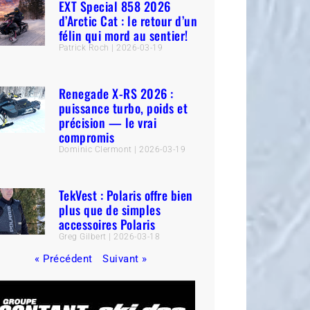
EXT Special 858 2026
d’Arctic Cat : le retour d’un
félin qui mord au sentier!
Patrick Roch
2026-03-19
Renegade X-RS 2026 :
puissance turbo, poids et
précision — le vrai
compromis
Dominic Clermont
2026-03-19
TekVest : Polaris offre bien
plus que de simples
accessoires Polaris
Greg Gilbert
2026-03-18
« Précédent
Suivant »