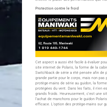
Protection contre le froid
Cet aspect a aussi été facile à évaluer po
site internet de Polaris, la forme de la ca
Switchback de série a été pensée afin de pro
grande partie pour le corps, mais non pas 
protège-mains de série au guidon, la forme 
protégées du vent. Dans les faits, il n’en e
grands froids. Heureusement, c’est une situ
l’achat de manchons pour le guidon Polaris 
efficace. L’option des protège-mains sur 