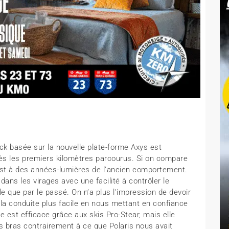
back basée sur la nouvelle plate-forme Axys est
dès les premiers kilomètres parcourus. Si on compare
 est à des années-lumières de l’ancien comportement.
ans les virages avec une facilité à contrôler le
le que par le passé. On n’a plus l’impression de devoir
d la conduite plus facile en nous mettant en confiance
e est efficace grâce aux skis Pro-Stear, mais elle
s bras contrairement à ce que Polaris nous avait