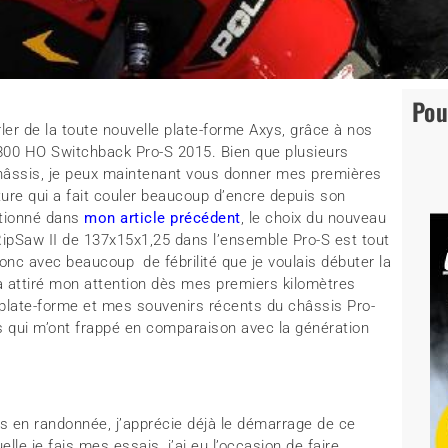
Pou
er de la toute nouvelle plate-forme Axys, grâce à nos
 800 HO Switchback Pro-S 2015. Bien que plusieurs
châssis, je peux maintenant vous donner mes premières
ure qui a fait couler beaucoup d’encre depuis son
ntionné dans
mon article précédent
, le choix du nouveau
RipSaw II de 137x15x1,25 dans l’ensemble Pro-S est tout
nc avec beaucoup de fébrilité que je voulais débuter la
 a attiré mon attention dès mes premiers kilomètres
plate-forme et mes souvenirs récents du châssis Pro-
cts qui m’ont frappé en comparaison avec la génération
 en randonnée, j’apprécie déjà le démarrage de ce
le je fais mes essais, j’ai eu l’occasion de faire