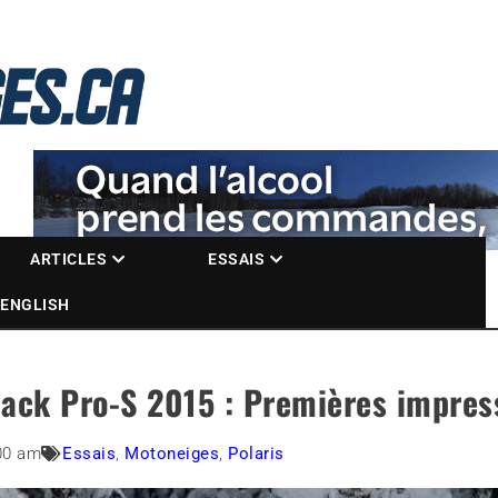
La référence des motoneigistes
s.ca
ARTICLES
ESSAIS
ENGLISH
ack Pro-S 2015 : Premières impres
00 am
Essais
,
Motoneiges
,
Polaris