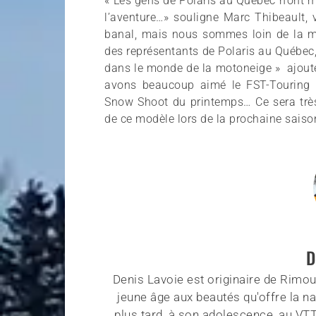
« Les gens de Polaris au Québec n’ont m
l’aventure…» souligne Marc Thibeault, 
banal, mais nous sommes loin de la 
des représentants de Polaris au Québec
dans le monde de la motoneige » ajoute 
avons beaucoup aimé le FST-Touring
Snow Shoot du printemps… Ce sera très 
de ce modèle lors de la prochaine saiso
D
Denis Lavoie est originaire de Rimous
jeune âge aux beautés qu'offre la na
plus tard, à son adolescence, au VT