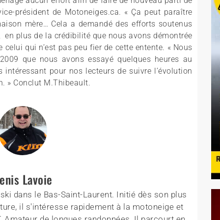
énagé aucun effort afin de faire de nouveau parti de
vice-président de Motoneiges.ca. « Ça peut paraître
maison mère… Cela a demandé des efforts soutenus
, en plus de la crédibilité que nous avons démontrée
celui qui n’est pas peu fier de cette entente. « Nous
 2009 que nous avons essayé quelques heures au
intéressant pour nos lecteurs de suivre l’évolution
n. » Conclut M.Thibeault.
enis Lavoie
ki dans le Bas-Saint-Laurent. Initié dès son plus
ture, il s'intéresse rapidement à la motoneige et
T. Amateur de longues randonnées, Il parcourt en