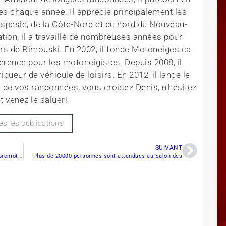
es chaque année. Il apprécie principalement les
aspésie, de la Côte-Nord et du nord du Nouveau-
tion, il a travaillé de nombreuses années pour
rs de Rimouski. En 2002, il fonde Motoneiges.ca
érence pour les motoneigistes. Depuis 2008, il
queur de véhicule de loisirs. En 2012, il lance le
 de vos randonnées, vous croisez Denis, n'hésitez
t venez le saluer!
es les publications
SUIVANT
Tourisme Baie-James présente sa campagne de promotion du produit motoneige pour la saison 2008-2009
Plus de 20000 personnes sont attendues au Salon des