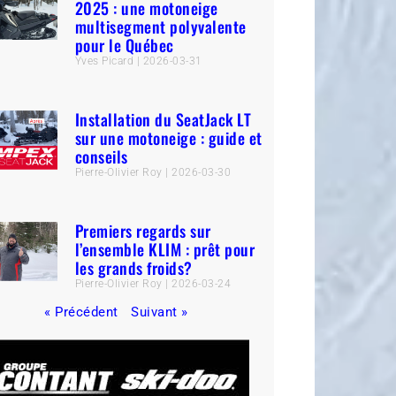
2025 : une motoneige
multisegment polyvalente
pour le Québec
Yves Picard
2026-03-31
Installation du SeatJack LT
sur une motoneige : guide et
conseils
Pierre-Olivier Roy
2026-03-30
Premiers regards sur
l’ensemble KLIM : prêt pour
les grands froids?
Pierre-Olivier Roy
2026-03-24
« Précédent
Suivant »