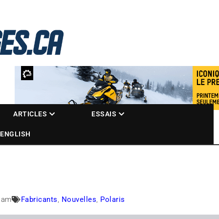
La référence des motoneigistes
s.ca
ARTICLES
ESSAIS
ENGLISH
 am
Fabricants
,
Nouvelles
,
Polaris