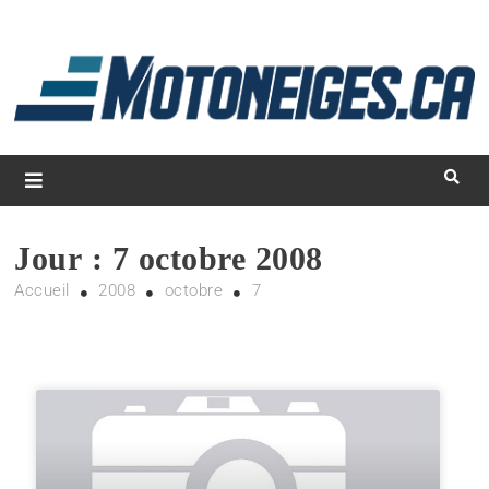
L
d
m
Magazine Motoneiges.ca
Jour :
7 octobre 2008
Accueil
2008
octobre
7