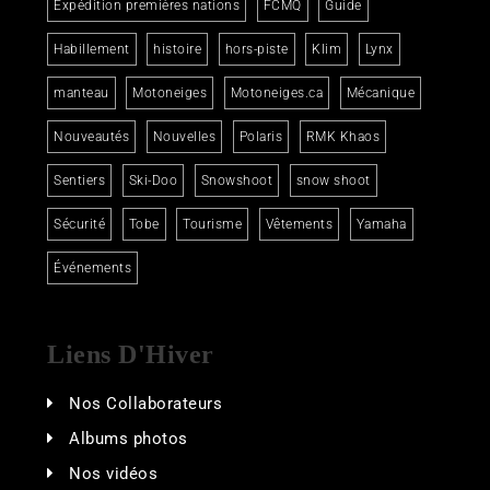
Expédition premières nations
FCMQ
Guide
Habillement
histoire
hors-piste
Klim
Lynx
manteau
Motoneiges
Motoneiges.ca
Mécanique
Nouveautés
Nouvelles
Polaris
RMK Khaos
Sentiers
Ski-Doo
Snowshoot
snow shoot
Sécurité
Tobe
Tourisme
Vêtements
Yamaha
Événements
Liens D'Hiver
Nos Collaborateurs
Albums photos
Nos vidéos