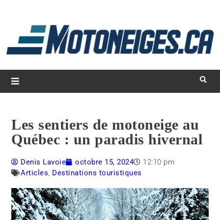
L
d
m
Magazine Motoneiges.ca
Les sentiers de motoneige au
Québec : un paradis hivernal
Denis Lavoie
octobre 15, 2024
12:10 pm
Articles
,
Destinations touristiques