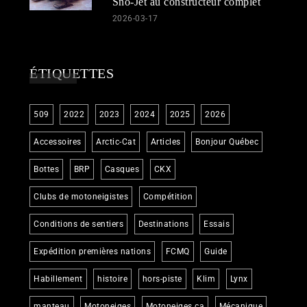
Sno-Jet au constructeur complet
2026-03-17
ÉTIQUETTES
509
2022
2023
2024
2025
2026
Accessoires
Arctic-Cat
Articles
Bonjour Québec
Bottes
BRP
Casques
CKX
Clubs de motoneigistes
Compétition
Conditions de sentiers
Destinations
Essais
Expédition premières nations
FCMQ
Guide
Habillement
histoire
hors-piste
Klim
Lynx
manteau
Motoneiges
Motoneiges.ca
Mécanique