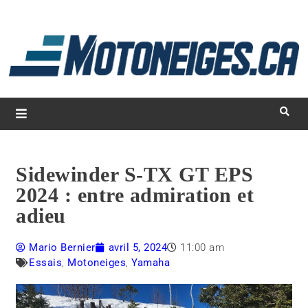
L
d
m
Magazine Motoneiges.ca
Sidewinder S-TX GT EPS
2024 : entre admiration et
adieu
Mario Bernier
avril 5, 2024
11:00 am
Essais
,
Motoneiges
,
Yamaha