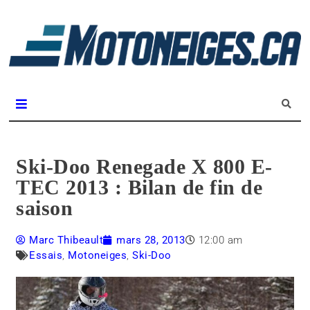
L
m
Magazine Motoneiges.ca
Ski-Doo Renegade X 800 E-
TEC 2013 : Bilan de fin de
saison
Marc Thibeault
mars 28, 2013
12:00 am
Essais
,
Motoneiges
,
Ski-Doo