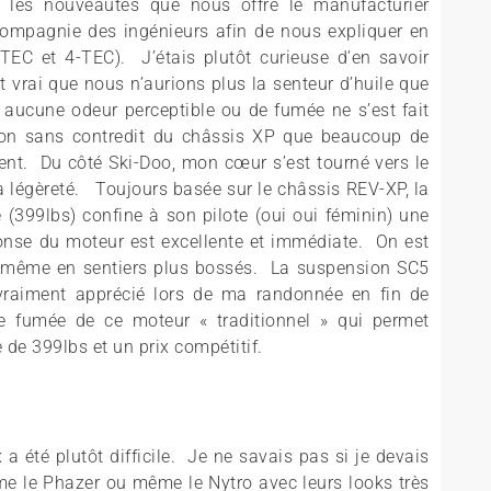
r les nouveautés que nous offre le manufacturier
mpagnie des ingénieurs afin de nous expliquer en
TEC et 4-TEC). J’étais plutôt curieuse d’en savoir
it vrai que nous n’aurions plus la senteur d’huile que
t aucune odeur perceptible ou de fumée ne s’est fait
ution sans contredit du châssis XP que beaucoup de
nt. Du côté Ski-Doo, mon cœur s’est tourné vers le
 légèreté. Toujours basée sur le châssis REV-XP, la
 (399lbs) confine à son pilote (oui oui féminin) une
onse du moteur est excellente et immédiate. On est
ce même en sentiers plus bossés. La suspension SC5
ai vraiment apprécié lors de ma randonnée en fin de
se fumée de ce moteur « traditionnel » qui permet
 de 399lbs et un prix compétitif.
a été plutôt difficile. Je ne savais pas si je devais
me le Phazer ou même le Nytro avec leurs looks très