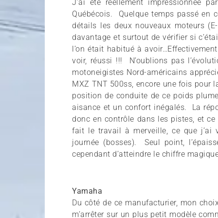
J’ai été réellement impressionnée pa
Québécois. Quelque temps passé en co
détails les deux nouveaux moteurs (E-
davantage et surtout de vérifier si c’éta
l’on était habitué à avoir…Effectivemen
voir, réussi !!! N’oublions pas l’évol
motoneigistes Nord-américains apprécie
MXZ TNT 500ss, encore une fois pour la
position de conduite de ce poids plume
aisance et un confort inégalés. La rép
donc en contrôle dans les pistes, et 
fait le travail à merveille, ce que j’
journée (bosses). Seul point, l’épais
cependant d’atteindre le chiffre magique
Yamaha
Du côté de ce manufacturier, mon choix 
m’arrêter sur un plus petit modèle com