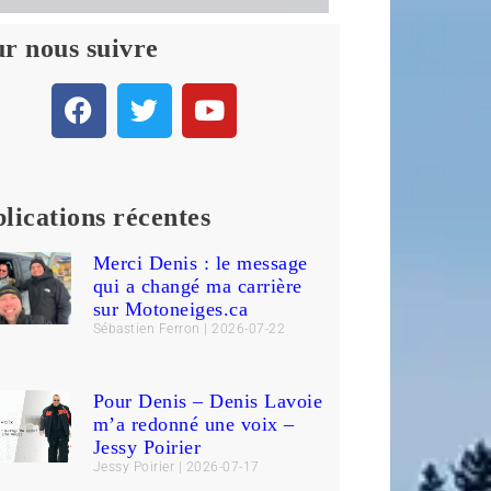
r nous suivre
lications récentes
Merci Denis : le message
qui a changé ma carrière
sur Motoneiges.ca
Sébastien Ferron
2026-07-22
Pour Denis – Denis Lavoie
m’a redonné une voix –
Jessy Poirier
Jessy Poirier
2026-07-17