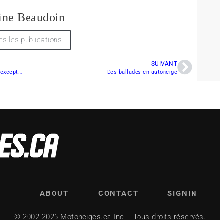
ine Beaudoin
es les publications
SUIVANT
Une saison de motoneige remarquable, un travail exceptionnel!
Des ballades en autoneige
ABOUT
CONTACT
SIGNIN
© 2002-2026 Motoneiges.ca Inc. - Tous droits réservés.