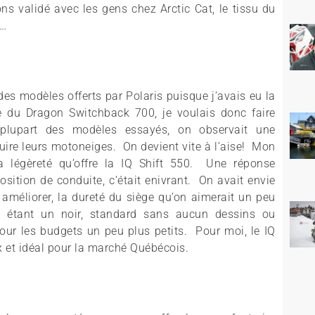
ns validé avec les gens chez Arctic Cat, le tissu du
t…
des modèles offerts par Polaris puisque j’avais eu la
e du Dragon Switchback 700, je voulais donc faire
lupart des modèles essayés, on observait une
nduire leurs motoneiges. On devient vite à l’aise! Mon
a légèreté qu’offre la IQ Shift 550. Une réponse
sition de conduite, c’était enivrant. On avait envie
 améliorer, la dureté du siège qu’on aimerait un peu
 étant un noir, standard sans aucun dessins ou
ur les budgets un peu plus petits. Pour moi, le IQ
ix et idéal pour la marché Québécois.