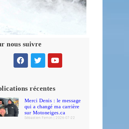
r nous suivre
lications récentes
Merci Denis : le message
qui a changé ma carrière
sur Motoneiges.ca
Sébastien Ferron
2026-07-22