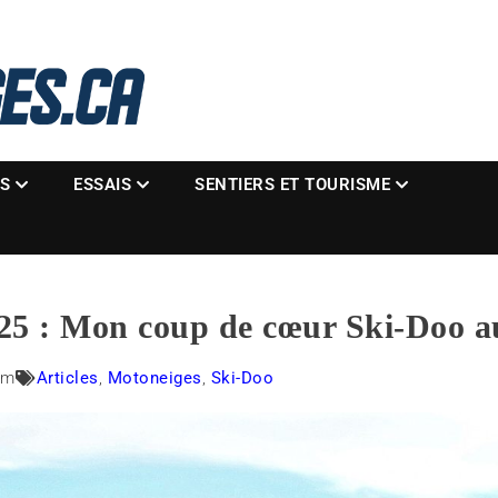
La référence des motoneigistes
s.ca
ES
ESSAIS
SENTIERS ET TOURISME
5 : Mon coup de cœur Ski-Doo a
am
Articles
,
Motoneiges
,
Ski-Doo