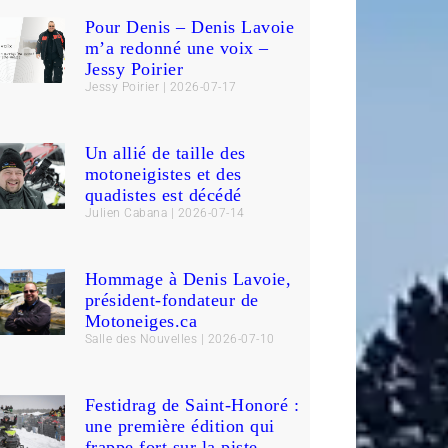
Pour Denis – Denis Lavoie
m’a redonné une voix –
Jessy Poirier
Jessy Poirier
2026-07-17
Un allié de taille des
motoneigistes et des
quadistes est décédé
Julien Cabana
2026-07-14
Hommage à Denis Lavoie,
président-fondateur de
Motoneiges.ca
Salle des Nouvelles
2026-07-10
Festidrag de Saint-Honoré :
une première édition qui
frappe fort sur la piste