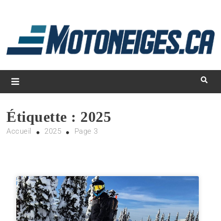
L
d
m
Magazine Motoneiges.ca
Étiquette :
2025
Accueil
2025
Page 3