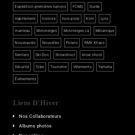
Expédition premières nations
FCMQ
Guide
Habillement
histoire
hors-piste
Klim
Lynx
manteau
Motoneiges
Motoneiges.ca
Mécanique
Nouveautés
Nouvelles
Polaris
RMK Khaos
Sentiers
Ski-Doo
Snowshoot
snow shoot
Sécurité
Tobe
Tourisme
Vêtements
Yamaha
Événements
Liens D'Hiver
Nos Collaborateurs
Albums photos