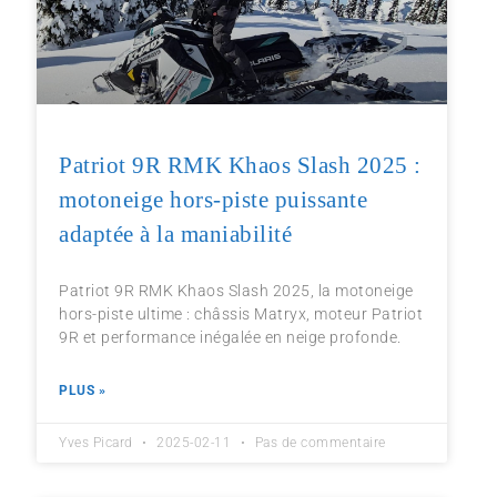
Patriot 9R RMK Khaos Slash 2025 :
motoneige hors-piste puissante
adaptée à la maniabilité
Patriot 9R RMK Khaos Slash 2025, la motoneige
hors-piste ultime : châssis Matryx, moteur Patriot
9R et performance inégalée en neige profonde.
PLUS »
Yves Picard
2025-02-11
Pas de commentaire