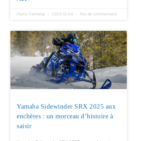
Pierre Tremblay
2025-02-04
Pas de commentaire
Yamaha Sidewinder SRX 2025 aux
enchères : un morceau d’histoire à
saisir