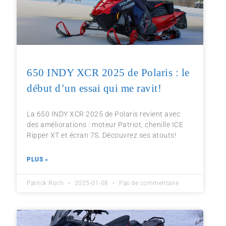
650 INDY XCR 2025 de Polaris : le
début d’un essai qui me ravit!
La 650 INDY XCR 2025 de Polaris revient avec
des améliorations : moteur Patriot, chenille ICE
Ripper XT et écran 7S. Découvrez ses atouts!
PLUS »
Patrick Roch
2025-01-08
Pas de commentaire