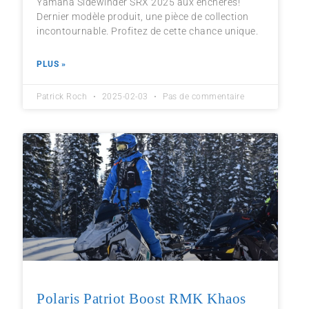
Yamaha Sidewinder SRX 2025 aux enchères!
Dernier modèle produit, une pièce de collection
incontournable. Profitez de cette chance unique.
PLUS »
Patrick Roch
2025-02-03
Pas de commentaire
Polaris Patriot Boost RMK Khaos