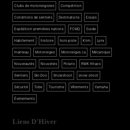
Clubs de motoneigistes
Compétition
Conditions de sentiers
Destinations
Essais
Expédition premières nations
FCMQ
Guide
Habillement
histoire
hors-piste
Klim
Lynx
manteau
Motoneiges
Motoneiges.ca
Mécanique
Nouveautés
Nouvelles
Polaris
RMK Khaos
Sentiers
Ski-Doo
Snowshoot
snow shoot
Sécurité
Tobe
Tourisme
Vêtements
Yamaha
Événements
Liens D'Hiver