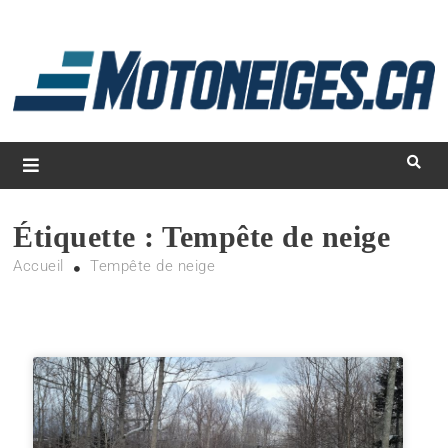
L
d
m
Magazine Motoneiges.ca
Étiquette :
Tempête de neige
Accueil
Tempête de neige