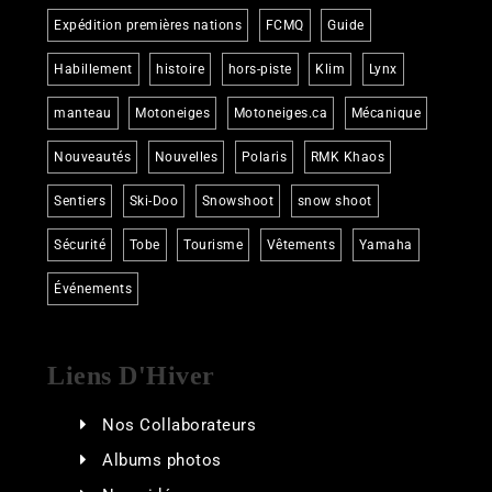
Expédition premières nations
FCMQ
Guide
Habillement
histoire
hors-piste
Klim
Lynx
manteau
Motoneiges
Motoneiges.ca
Mécanique
Nouveautés
Nouvelles
Polaris
RMK Khaos
Sentiers
Ski-Doo
Snowshoot
snow shoot
Sécurité
Tobe
Tourisme
Vêtements
Yamaha
Événements
Liens D'Hiver
Nos Collaborateurs
Albums photos