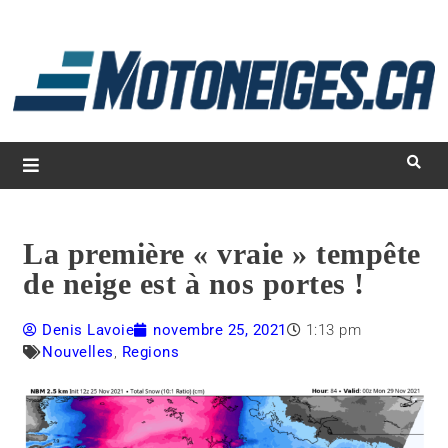
L
d
m
Magazine Motoneiges.ca
La première « vraie » tempête
de neige est à nos portes !
Denis Lavoie
novembre 25, 2021
1:13 pm
Nouvelles
,
Regions