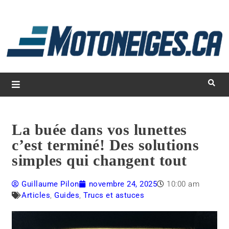
L
d
m
Magazine Motoneiges.ca
La buée dans vos lunettes
c’est terminé! Des solutions
simples qui changent tout
Guillaume Pilon
novembre 24, 2025
10:00 am
Articles
,
Guides
,
Trucs et astuces