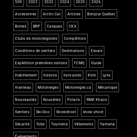
509
2022
2023
2024
2025
2026
Accessoires
Arctic-Cat
Articles
Bonjour Québec
Bottes
BRP
Casques
CKX
Clubs de motoneigistes
Compétition
Conditions de sentiers
Destinations
Essais
Expédition premières nations
FCMQ
Guide
Habillement
histoire
hors-piste
Klim
Lynx
manteau
Motoneiges
Motoneiges.ca
Mécanique
Nouveautés
Nouvelles
Polaris
RMK Khaos
Sentiers
Ski-Doo
Snowshoot
snow shoot
Sécurité
Tobe
Tourisme
Vêtements
Yamaha
Événements