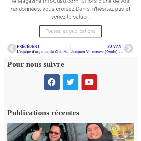
le Magazine InfoQuad.com. Si lors d'une de vos
randonnées, vous croisez Denis, n'hésitez pas et
venez le saluer!
Toutes les publications
PRÉCÉDENT
SUIVANT
L’équipe d’urgence du Club Motoneige Bellechasse a participé avec brio à un sauvetage!
Jacques Villeneuve (Oncle) sérieusement blessé lors d’une compétition de motoneige
Pour nous suivre
Publications récentes