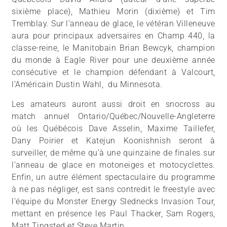
sixième place), Mathieu Morin (dixième) et Tim
Tremblay. Sur l’anneau de glace, le vétéran Villeneuve
aura pour principaux adversaires en Champ 440, la
classe-reine, le Manitobain Brian Bewcyk, champion
du monde à Eagle River pour une deuxième année
consécutive et le champion défendant à Valcourt,
l’Américain Dustin Wahl, du Minnesota.
Les amateurs auront aussi droit en snocross au
match annuel Ontario/Québec/Nouvelle-Angleterre
où les Québécois Dave Asselin, Maxime Taillefer,
Dany Poirier et Katejun Koonishnish seront à
surveiller, de même qu’à une quinzaine de finales sur
l’anneau de glace en motoneiges et motocyclettes.
Enfin, un autre élément spectaculaire du programme
à ne pas négliger, est sans contredit le freestyle avec
l’équipe du Monster Energy Slednecks Invasion Tour,
mettant en présence les Paul Thacker, Sam Rogers,
Matt Tingsted et Steve Martin.