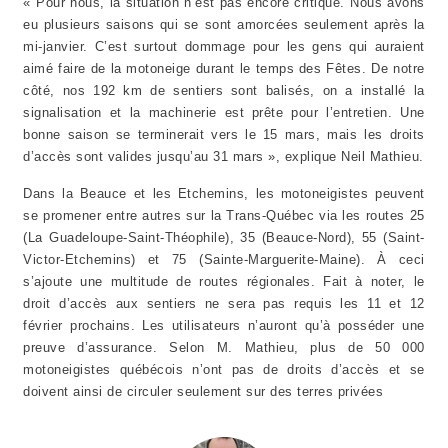
« Pour nous, la situation n’est pas encore critique. Nous avons
eu plusieurs saisons qui se sont amorcées seulement après la
mi-janvier. C’est surtout dommage pour les gens qui auraient
aimé faire de la motoneige durant le temps des Fêtes. De notre
côté, nos 192 km de sentiers sont balisés, on a installé la
signalisation et la machinerie est prête pour l’entretien. Une
bonne saison se terminerait vers le 15 mars, mais les droits
d’accès sont valides jusqu’au 31 mars », explique Neil Mathieu.
Dans la Beauce et les Etchemins, les motoneigistes peuvent
se promener entre autres sur la Trans-Québec via les routes 25
(La Guadeloupe-Saint-Théophile), 35 (Beauce-Nord), 55 (Saint-
Victor-Etchemins) et 75 (Sainte-Marguerite-Maine). À ceci
s’ajoute une multitude de routes régionales. Fait à noter, le
droit d’accès aux sentiers ne sera pas requis les 11 et 12
février prochains. Les utilisateurs n’auront qu’à posséder une
preuve d’assurance. Selon M. Mathieu, plus de 50 000
motoneigistes québécois n’ont pas de droits d’accès et se
doivent ainsi de circuler seulement sur des terres privées