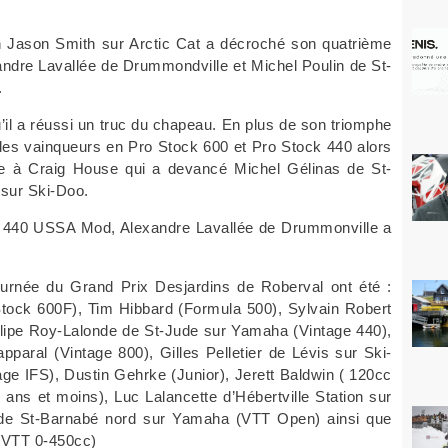
.
 Jason Smith sur Arctic Cat a décroché son quatrième
andre Lavallée de Drummondville et Michel Poulin de St-
.
il a réussi un truc du chapeau. En plus de son triomphe
des vainqueurs en Pro Stock 600 et Pro Stock 440 alors
lée à Craig House qui a devancé Michel Gélinas de St-
 sur Ski-Doo.
nt 440 USSA Mod, Alexandre Lavallée de Drummonville a
ournée du Grand Prix Desjardins de Roberval ont été :
Stock 600F), Tim Hibbard (Formula 500), Sylvain Robert
elipe Roy-Lalonde de St-Jude sur Yamaha (Vintage 440),
aral (Vintage 800), Gilles Pelletier de Lévis sur Ski-
ge IFS), Dustin Gehrke (Junior), Jerett Baldwin ( 120cc
ans et moins), Luc Lalancette d’Hébertville Station sur
n de St-Barnabé nord sur Yamaha (VTT Open) ainsi que
 VTT 0-450cc)