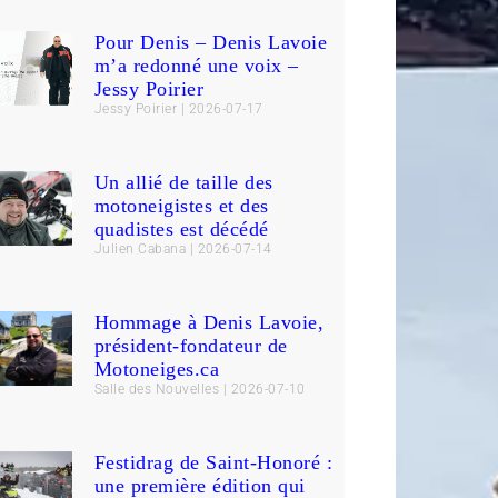
Pour Denis – Denis Lavoie
m’a redonné une voix –
Jessy Poirier
Jessy Poirier
2026-07-17
Un allié de taille des
motoneigistes et des
quadistes est décédé
Julien Cabana
2026-07-14
Hommage à Denis Lavoie,
président-fondateur de
Motoneiges.ca
Salle des Nouvelles
2026-07-10
Festidrag de Saint-Honoré :
une première édition qui