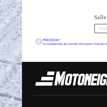
Salle
Tout
PRÉCÉDENT
Le membership du Corridor Permanent fond de m