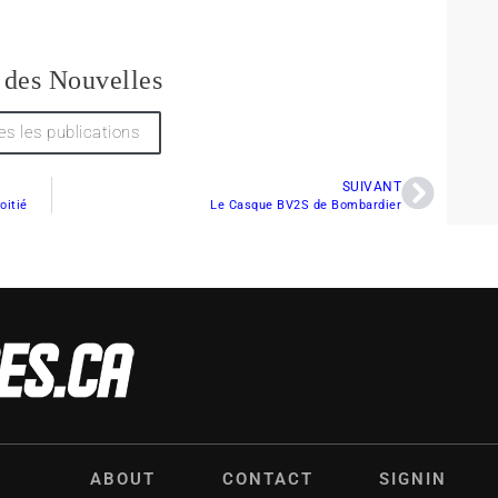
 des Nouvelles
es les publications
SUIVANT
oitié
Le Casque BV2S de Bombardier
ABOUT
CONTACT
SIGNIN