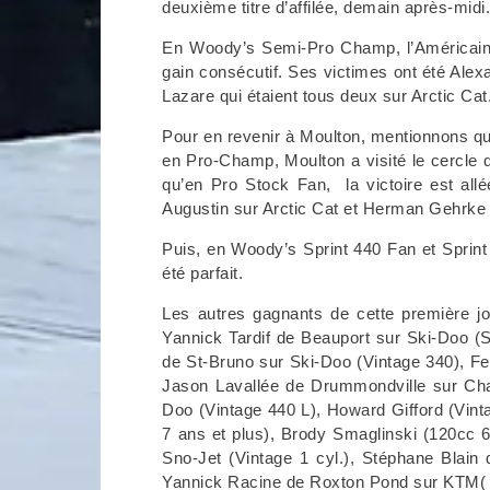
deuxième titre d’affilée, demain après-midi
En Woody’s Semi-Pro Champ, l’Américain
gain consécutif. Ses victimes ont été Alex
Lazare qui étaient tous deux sur Arctic Cat
Pour en revenir à Moulton, mentionnons qu’
en Pro-Champ, Moulton a visité le cercle 
qu’en Pro Stock Fan, la victoire est al
Augustin sur Arctic Cat et Herman Gehrke
Puis, en Woody’s Sprint 440 Fan et Spri
été parfait.
Les autres gagnants de cette première j
Yannick Tardif de Beauport sur Ski-Doo (
de St-Bruno sur Ski-Doo (Vintage 340), F
Jason Lavallée de Drummondville sur Chapp
Doo (Vintage 440 L), Howard Gifford (Vinta
7 ans et plus), Brody Smaglinski (120cc 6 
Sno-Jet (Vintage 1 cyl.), Stéphane Blai
Yannick Racine de Roxton Pond sur KTM(