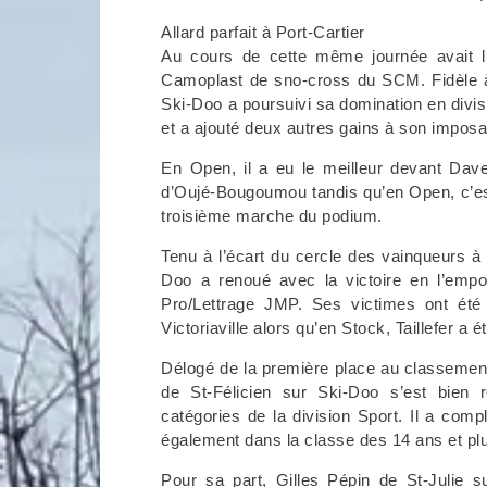
Allard parfait à Port-Cartier
Au cours de cette même journée avait l
Camoplast de sno-cross du SCM. Fidèle à s
Ski-Doo a poursuivi sa domination en divisi
et a ajouté deux autres gains à son impos
En Open, il a eu le meilleur devant Da
d’Oujé-Bougoumou tandis qu’en Open, c’est
troisième marche du podium.
Tenu à l’écart du cercle des vainqueurs à
Doo a renoué avec la victoire en l’empo
Pro/Lettrage JMP. Ses victimes ont ét
Victoriaville alors qu’en Stock, Taillefer a 
Délogé de la première place au classement 
de St-Félicien sur Ski-Doo s’est bien 
catégories de la division Sport. Il a com
également dans la classe des 14 ans et plu
Pour sa part, Gilles Pépin de St-Julie 