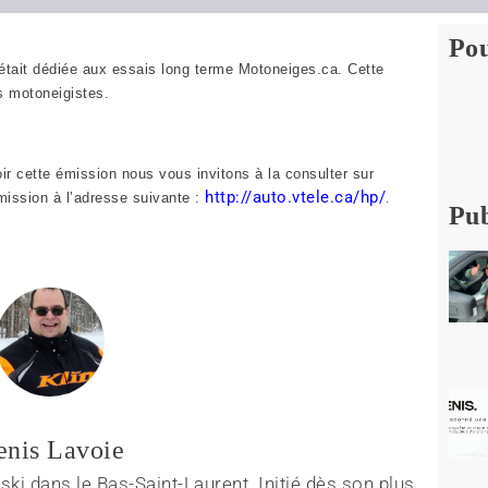
Pou
était dédiée aux essais long terme Motoneiges.ca. Cette
es motoneigistes.
ir cette émission nous vous invitons à la consulter sur
http://auto.vtele.ca/hp/
.
émission à l’adresse suivante :
Pub
enis Lavoie
ki dans le Bas-Saint-Laurent. Initié dès son plus