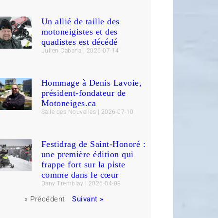
Un allié de taille des
motoneigistes et des
quadistes est décédé
Julien Cabana
2026-07-14
Hommage à Denis Lavoie,
président-fondateur de
Motoneiges.ca
Salle des Nouvelles
2026-07-10
Festidrag de Saint-Honoré :
une première édition qui
frappe fort sur la piste
comme dans le cœur
Dany Tremblay
2026-04-08
« Précédent
Suivant »