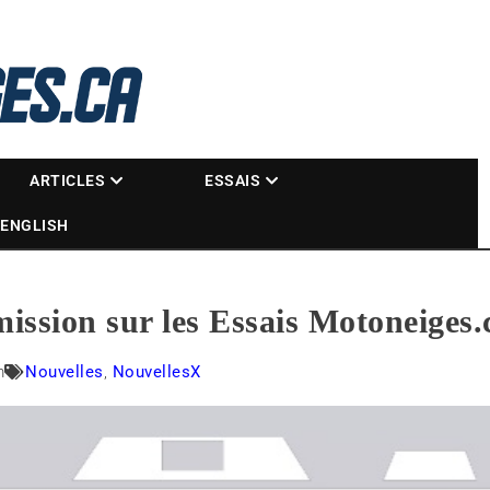
La référence des motoneigistes
s.ca
ARTICLES
ESSAIS
ENGLISH
ission sur les Essais Motoneiges.
m
Nouvelles
,
NouvellesX