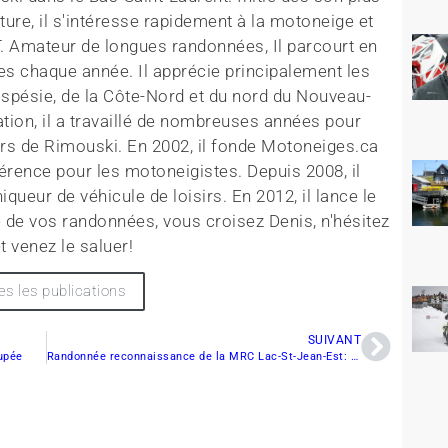
ture, il s'intéresse rapidement à la motoneige et
T. Amateur de longues randonnées, Il parcourt en
es chaque année. Il apprécie principalement les
aspésie, de la Côte-Nord et du nord du Nouveau-
tion, il a travaillé de nombreuses années pour
rs de Rimouski. En 2002, il fonde Motoneiges.ca
érence pour les motoneigistes. Depuis 2008, il
queur de véhicule de loisirs. En 2012, il lance le
 de vos randonnées, vous croisez Denis, n'hésitez
t venez le saluer!
es les publications
SUIVANT
upée
Randonnée reconnaissance de la MRC Lac-St-Jean-Est: une balade de rêve !