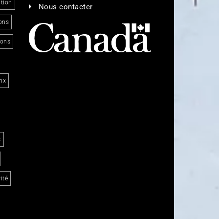
tion
Nous contacter
ons
ions
nx
s
ité