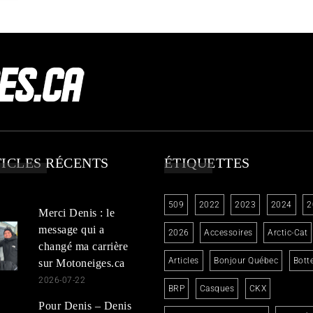
ICLES RÉCENTS
ÉTIQUETTES
509
2022
2023
2024
2
Merci Denis : le
message qui a
2026
Accessoires
Arctic-Cat
changé ma carrière
Articles
Bonjour Québec
Bott
sur Motoneiges.ca
2026-07-22
BRP
Casques
CKX
Pour Denis – Denis