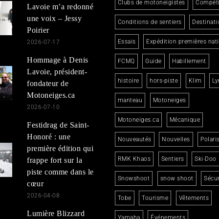
Clubs de motoneigistes
Compéti
Lavoie m’a redonné
une voix – Jessy
Conditions de sentiers
Destinati
Poirier
Essais
Expédition premières nat
2026-07-17
Hommage à Denis
FCMQ
Guide
Habillement
Lavoie, président-
histoire
hors-piste
Klim
Ly
fondateur de
Motoneiges.ca
manteau
Motoneiges
2026-07-10
Motoneiges.ca
Mécanique
Festidrag de Saint-
Honoré : une
Nouveautés
Nouvelles
Polari
première édition qui
RMK Khaos
Sentiers
Ski-Doo
frappe fort sur la
piste comme dans le
Snowshoot
snow shoot
Sécur
cœur
2026-04-08
Tobe
Tourisme
Vêtements
Lumière Blizzard
Yamaha
Événements