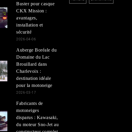
Buster pour casque
CKX Mission :
avantages,
installation et
sécurité
2026-04-06
Auberge Boréale du
Domaine du Lac
Brouillard dans
Charlevoix :
destination idéale
pour la motoneige
2026-03-17
Fabricants de
motoneiges
disparus : Kawasaki,
du moteur Sno-Jet au
constructeur complet