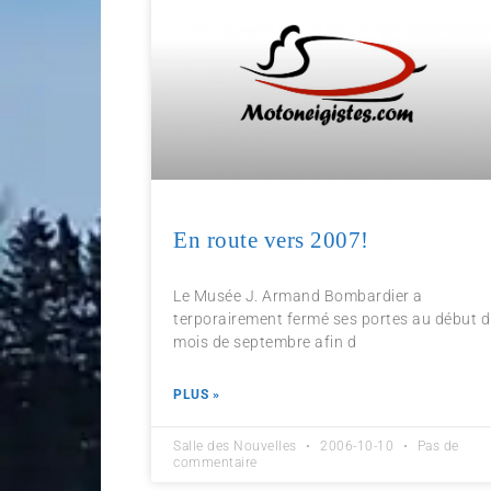
En route vers 2007!
Le Musée J. Armand Bombardier a
terporairement fermé ses portes au début 
mois de septembre afin d
PLUS »
Salle des Nouvelles
2006-10-10
Pas de
commentaire