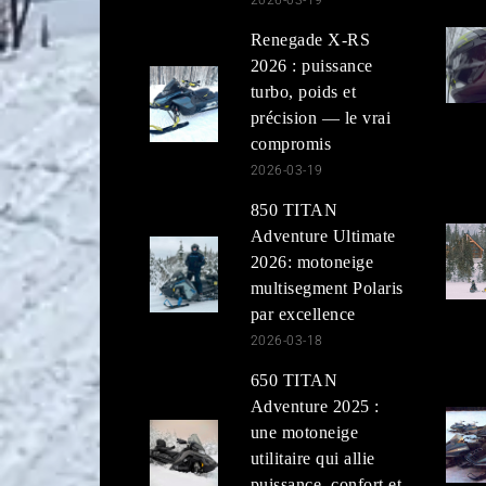
Renegade X-RS
2026 : puissance
turbo, poids et
précision — le vrai
compromis
2026-03-19
850 TITAN
Adventure Ultimate
2026: motoneige
multisegment Polaris
par excellence
2026-03-18
650 TITAN
Adventure 2025 :
une motoneige
utilitaire qui allie
puissance, confort et