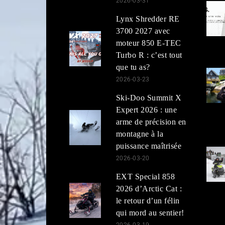
2026-03-31
Lynx Shredder RE
3700 2027 avec
moteur 850 E-TEC
Turbo R : c’est tout
que tu as?
2026-03-23
Ski-Doo Summit X
Expert 2026 : une
arme de précision en
montagne à la
puissance maîtrisée
2026-03-20
EXT Special 858
2026 d’Arctic Cat :
le retour d’un félin
qui mord au sentier!
2026-03-19