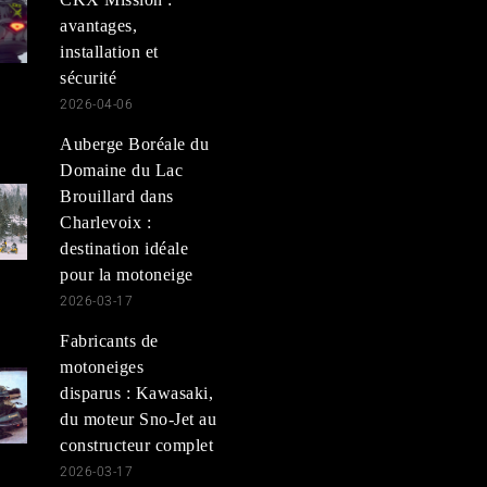
avantages,
installation et
sécurité
2026-04-06
Auberge Boréale du
Domaine du Lac
Brouillard dans
Charlevoix :
destination idéale
pour la motoneige
2026-03-17
Fabricants de
motoneiges
disparus : Kawasaki,
du moteur Sno-Jet au
constructeur complet
2026-03-17