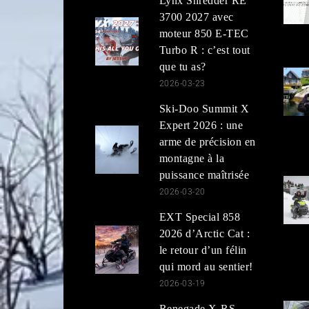
Lynx Shredder RE
3700 2027 avec
moteur 850 E-TEC
Turbo R : c’est tout
que tu as?
2026-03-23
Ski-Doo Summit X
Expert 2026 : une
arme de précision en
montagne à la
puissance maîtrisée
2026-03-20
EXT Special 858
2026 d’Arctic Cat :
le retour d’un félin
qui mord au sentier!
2026-03-19
Renegade X-RS