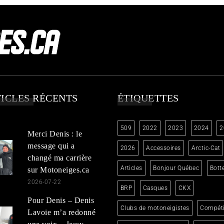
ICLES RÉCENTS
ÉTIQUETTES
509
2022
2023
2024
2
Merci Denis : le
message qui a
2026
Accessoires
Arctic-Cat
changé ma carrière
Articles
Bonjour Québec
Bott
sur Motoneiges.ca
2026-07-22
BRP
Casques
CKX
Pour Denis – Denis
Clubs de motoneigistes
Compéti
Lavoie m’a redonné