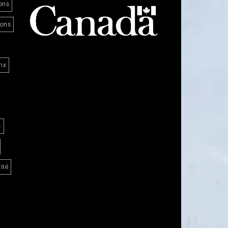
ons
ions
nx
s
ité