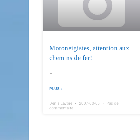
Motoneigistes, attention aux
chemins de fer!
–
PLUS »
Denis Lavoie
2007-03-05
Pas de
commentaire