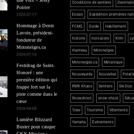
une voix – Jessy
Conditions de sentiers
Destinati
Poirier
Essais
Expédition premières nat
2026-07-17
Hommage à Denis
FCMQ
Guide
Habillement
Lavoie, président-
histoire
hors-piste
Klim
Ly
fondateur de
Motoneiges.ca
manteau
Motoneiges
2026-07-10
Motoneiges.ca
Mécanique
Festidrag de Saint-
Honoré : une
Nouveautés
Nouvelles
Polari
première édition qui
RMK Khaos
Sentiers
Ski-Doo
frappe fort sur la
piste comme dans le
Snowshoot
snow shoot
Sécur
cœur
2026-04-08
Tobe
Tourisme
Vêtements
Lumière Blizzard
Yamaha
Événements
Buster pour casque
CKX Mission :