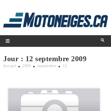
L
d
m
Magazine Motoneiges.ca
Jour :
12 septembre 2009
Accueil
2009
septembre
12