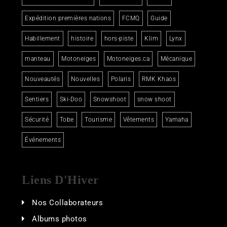
Expédition premières nations
FCMQ
Guide
Habillement
histoire
hors-piste
Klim
Lynx
manteau
Motoneiges
Motoneiges.ca
Mécanique
Nouveautés
Nouvelles
Polaris
RMK Khaos
Sentiers
Ski-Doo
Snowshoot
snow shoot
Sécurité
Tobe
Tourisme
Vêtements
Yamaha
Événements
Liens D'Hiver
Nos Collaborateurs
Albums photos