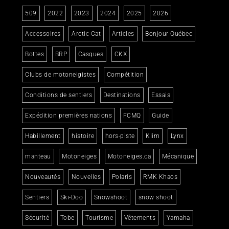
509
2022
2023
2024
2025
2026
Accessoires
Arctic-Cat
Articles
Bonjour Québec
Bottes
BRP
Casques
CKX
Clubs de motoneigistes
Compétition
Conditions de sentiers
Destinations
Essais
Expédition premières nations
FCMQ
Guide
Habillement
histoire
hors-piste
Klim
Lynx
manteau
Motoneiges
Motoneiges.ca
Mécanique
Nouveautés
Nouvelles
Polaris
RMK Khaos
Sentiers
Ski-Doo
Snowshoot
snow shoot
Sécurité
Tobe
Tourisme
Vêtements
Yamaha