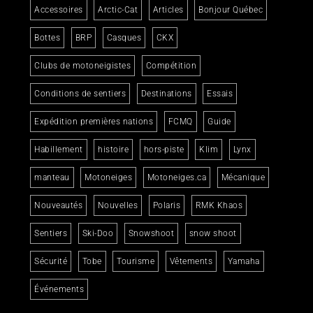
Accessoires
Arctic-Cat
Articles
Bonjour Québec
Bottes
BRP
Casques
CKX
Clubs de motoneigistes
Compétition
Conditions de sentiers
Destinations
Essais
Expédition premières nations
FCMQ
Guide
Habillement
histoire
hors-piste
Klim
Lynx
manteau
Motoneiges
Motoneiges.ca
Mécanique
Nouveautés
Nouvelles
Polaris
RMK Khaos
Sentiers
Ski-Doo
Snowshoot
snow shoot
Sécurité
Tobe
Tourisme
Vêtements
Yamaha
Événements