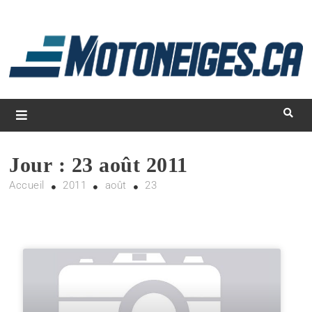
L
d
m
Magazine Motoneiges.ca
Jour :
23 août 2011
Accueil
2011
août
23