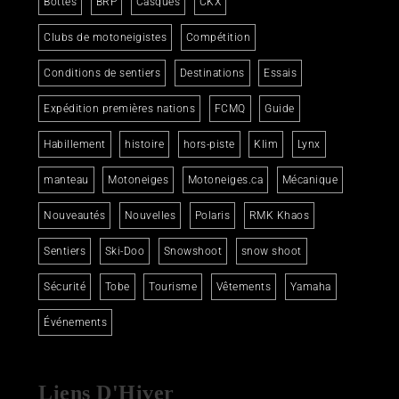
Bottes
BRP
Casques
CKX
Clubs de motoneigistes
Compétition
Conditions de sentiers
Destinations
Essais
Expédition premières nations
FCMQ
Guide
Habillement
histoire
hors-piste
Klim
Lynx
manteau
Motoneiges
Motoneiges.ca
Mécanique
Nouveautés
Nouvelles
Polaris
RMK Khaos
Sentiers
Ski-Doo
Snowshoot
snow shoot
Sécurité
Tobe
Tourisme
Vêtements
Yamaha
Événements
Liens D'Hiver