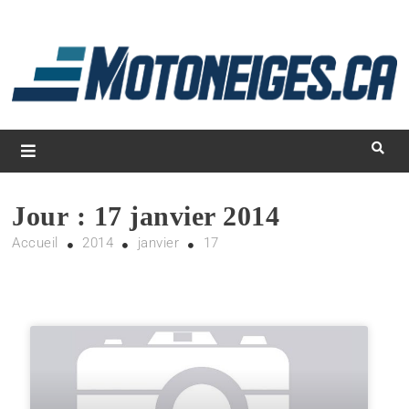
L
d
m
Magazine Motoneiges.ca
Jour :
17 janvier 2014
Accueil
2014
janvier
17