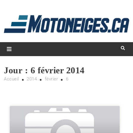
L
d
m
Magazine Motoneiges.ca
Jour :
6 février 2014
Accueil
2014
février
6