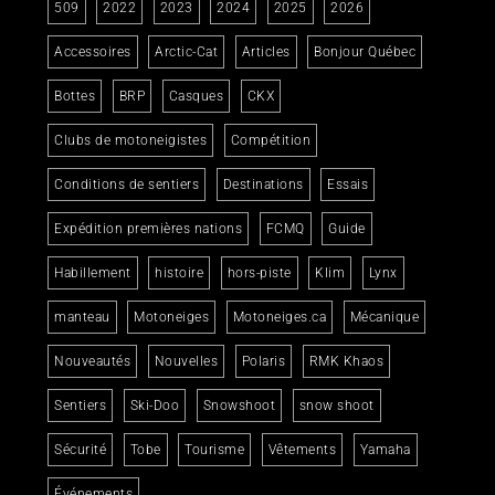
509
2022
2023
2024
2025
2026
Accessoires
Arctic-Cat
Articles
Bonjour Québec
Bottes
BRP
Casques
CKX
Clubs de motoneigistes
Compétition
Conditions de sentiers
Destinations
Essais
Expédition premières nations
FCMQ
Guide
Habillement
histoire
hors-piste
Klim
Lynx
manteau
Motoneiges
Motoneiges.ca
Mécanique
Nouveautés
Nouvelles
Polaris
RMK Khaos
Sentiers
Ski-Doo
Snowshoot
snow shoot
Sécurité
Tobe
Tourisme
Vêtements
Yamaha
Événements