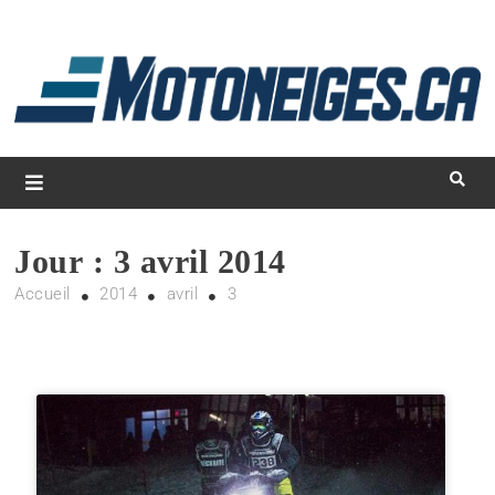
L
d
m
Magazine Motoneiges.ca
Jour :
3 avril 2014
Accueil
2014
avril
3