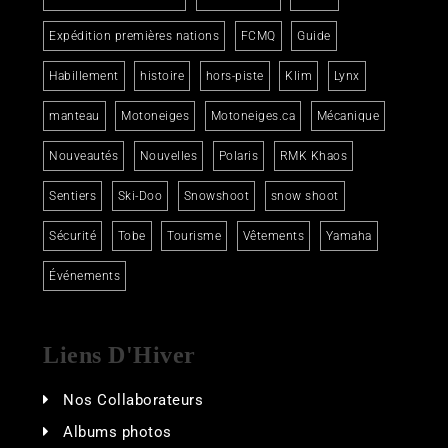
Expédition premières nations
FCMQ
Guide
Habillement
histoire
hors-piste
Klim
Lynx
manteau
Motoneiges
Motoneiges.ca
Mécanique
Nouveautés
Nouvelles
Polaris
RMK Khaos
Sentiers
Ski-Doo
Snowshoot
snow shoot
Sécurité
Tobe
Tourisme
Vêtements
Yamaha
Événements
Liens D'Hiver
Nos Collaborateurs
Albums photos