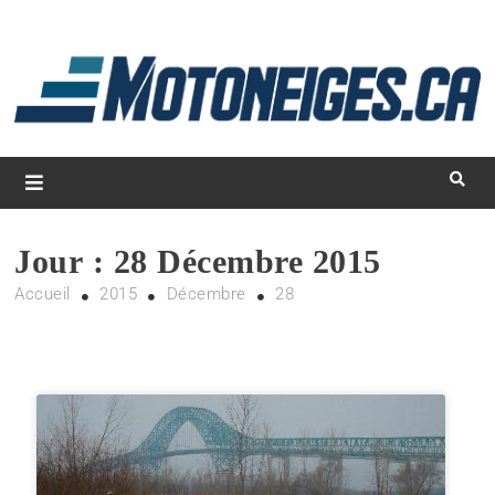
L
d
m
Magazine Motoneiges.ca
Jour :
28 Décembre 2015
Accueil
2015
Décembre
28