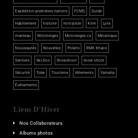
Expédition premières nations
FCMQ
Guide
Habillement
histoire
hors-piste
Klim
Lynx
manteau
Motoneiges
Motoneiges.ca
Mécanique
Nouveautés
Nouvelles
Polaris
RMK Khaos
Sentiers
Ski-Doo
Snowshoot
snow shoot
Sécurité
Tobe
Tourisme
Vêtements
Yamaha
Événements
Liens D'Hiver
Nos Collaborateurs
Albums photos